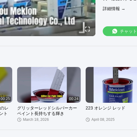
自動車塗装の仕上
詳細情報 →
4255084.html
カー・ペイント・
car_paint_baseco
カー・ペイント・
チャット
car_paint_top_co
公式サイトへよう
00:25
00:24
のレ
グリッターレッドシルバーカー
223 オレンジ レッド
イント
ペイント長持ちする輝き
March 18, 2026
April 08, 2025