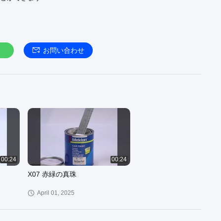
げ:
https://www.refinishcarpaint.com/supplier-refinish_car_paint-
ベースコート:
https://www.refinishcarpaint.com/supplier-
at-4238763.html
トップコート:
https://www.refinishcarpaint.com/supplier-
お問い合わせ
at-4238764.html
こそ:
http://www.refinishcarpaint.com
00:24
00:24
X07 赤緑の真珠
April 01, 2025