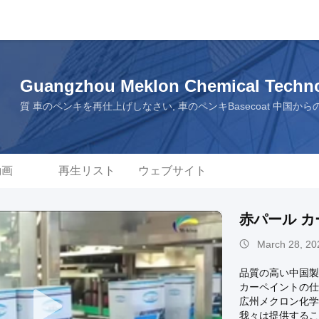
Guangzhou Meklon Chemical Technol
質 車のペンキを再仕上げしなさい, 車のペンキBasecoat 中国か
動画
再生リスト
ウェブサイト
赤パール カ
March 28, 20
品質の高い中国製
カーペイントの仕
広州メクロン化学
我々は提供するこ