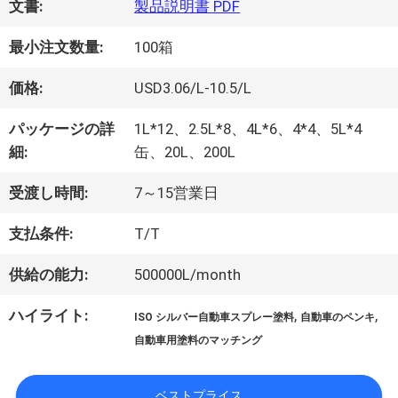
文書:
製品説明書 PDF
オ
最小注文数量:
100箱
価格:
USD3.06/L-10.5/L
企
パッケージの詳
1L*12、2.5L*8、4L*6、4*4、5L*4
業
細:
缶、20L、200L
情
受渡し時間:
7～15営業日
報
支払条件:
T/T
供給の能力:
500000L/month
会
ハイライト:
,
,
ISO シルバー自動車スプレー塗料
自動車のペンキ
社
自動車用塗料のマッチング
案
ベストプライス