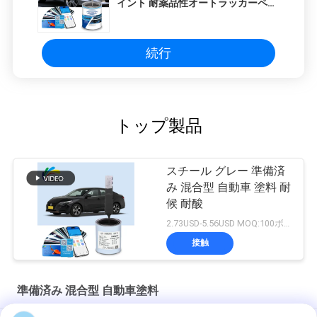
イント 耐薬品性オートラッカーペイ
ント
続行
トップ製品
スチール グレー 準備済
み 混合型 自動車 塗料 耐
候 耐酸
2.73USD-5.56USD MOQ:100ボックス
接触
準備済み 混合型 自動車塗料