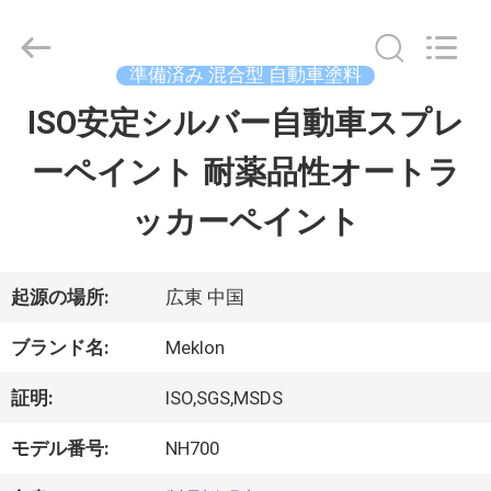
ラ
イ
ヤ
ー.
準備済み 混合型 自動車塗料
Copyright
©
ISO安定シルバー自動車スプレ
ホ
2023
-
ーペイント 耐薬品性オートラ
ー
2026
Guangzhou
Meklon
ッカーペイント
ム
Chemical
Technology
Co.,
Ltd..
All
製
起源の場所:
広東 中国
Rights
Reserved.
品
ブランド名:
Meklon
証明:
ISO,SGS,MSDS
ビ
モデル番号:
NH700
デ