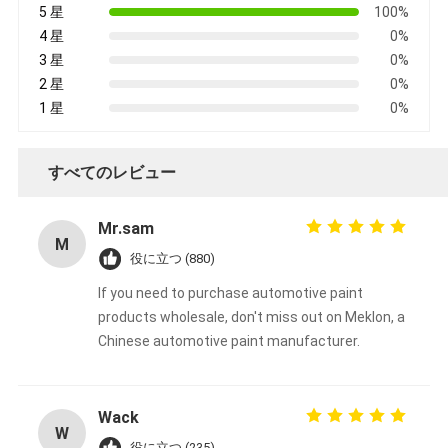
5 星
100%
4 星
0%
3 星
0%
2 星
0%
1 星
0%
すべてのレビュー
Mr.sam
M
役に立つ (880)
If you need to purchase automotive paint
products wholesale, don't miss out on Meklon, a
Chinese automotive paint manufacturer.
Wack
W
役に立つ (235)