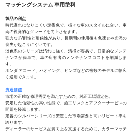
マッチングシステム 車用塗料
わ
せ
製品の利点
時代遅れになりにくい定番色で、様々な車のスタイルに合い、車
両の視覚的なグレードを向上させます。
強力なUV耐性と耐候性があり、長期間の使用後も色褪せや光沢の
ニ
喪失が起こりにくいです。
淡色系のシリーズは汚れに強く、清掃が容易で、日常的なメンテ
ュ
ナンスが簡単で、車の所有者のメンテナンスコストを削減しま
す。
ー
ホンダ アコード、ハオイング、ビンズなどの複数のモデルに幅広
く適用できます。
ス
流通価値
市場の正確な修理需要を満たすための、純正工場認定色。
見
安定した信頼性の高い性能で、施工リスクとアフターサービスの
問題を軽減します。
積
定番のシルバーシリーズは安定した市場需要と高いリピート率を
誇ります。
ディーラーのサービス品質向上を支援するために、カラーマッチ
依