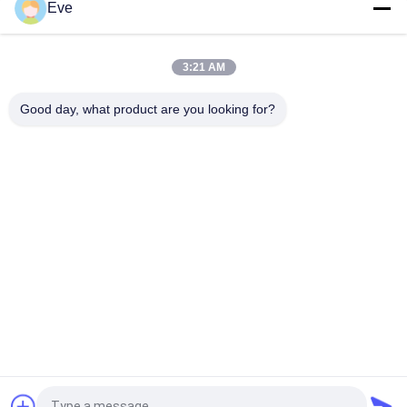
Eve
防湿 混ざった車用塗料 青空 紫外線対策 多機能
耐久性 無害 鮮やかな緑色 耐候 混ぜた自動車スプレー塗料
3:21 AM
パールホワイト 準備済み 混合型 自動車塗料 スプレー 多用途 無
Good day, what product are you looking for?
毒
人気カテゴリ
すべて
車のペンキを再仕上
車のペンキBasecoat
げしなさい
カー・ペイント トッ
自動車用ポリエステ
プコート
ルパット
カー・パール・ペイ
金属銀製車のペンキ
ント
車の明確なコートの
準備済み 混合型 自