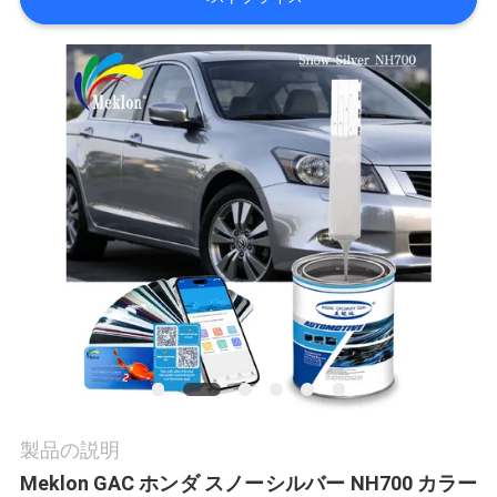
内
品
質
管
理
お
問
い
製品の説明
合
Meklon GAC ホンダ スノーシルバー NH700 カラー