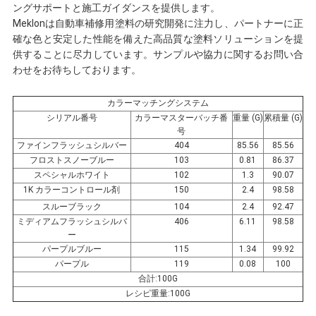
ングサポートと施工ガイダンスを提供します。
Meklonは自動車補修用塗料の研究開発に注力し、パートナーに正
頼
確な色と安定した性能を備えた高品質な塗料ソリューションを提
供することに尽力しています。サンプルや協力に関するお問い合
わせをお待ちしております。
地
カラーマッチングシステム
図
シリアル番号
カラーマスターバッチ番
重量 (G)
累積量 (G)
号
ファインフラッシュシルバー
404
85.56
85.56
フロストスノーブルー
103
0.81
86.37
プ
スペシャルホワイト
102
1.3
90.07
1K カラーコントロール剤
150
2.4
98.58
ラ
スルーブラック
104
2.4
92.47
ミディアムフラッシュシルバ
406
6.11
98.58
イ
ー
パープルブルー
115
1.34
99.92
バ
パープル
119
0.08
100
合計:100G
シ
レシピ重量:100G