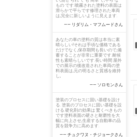
い,混ぜ られ て も 簡単 で,平ら な
もの です.噴霧された塗料の表面は
滑らかで平らです修理された車両
は,完全に新しいように見えます.
—— リダリム・マフムードさん
あなたの車の塗料の質は本当に素
晴らしい!それは手頃な価格である
だけでなく,保存期間も長いので,備
蓄することが非常に重要です.耐候
性も素晴らしいです.長い時間 屋外
での展示の後改造された車両の塗
料表面は,元の明るさと質感を維持
し,
—— ソロモンさん
塗装のプロセスに固い基礎を設け
る. 塗装のプロセスに固い基礎を設
ける.硬化剤の効果は 驚くべきもの
です塗料表面の硬さと耐磨性を大
幅に向上させ,生産する自動車の品
質を競争力に高めます.
—— チュクワヌ・チジョークさん