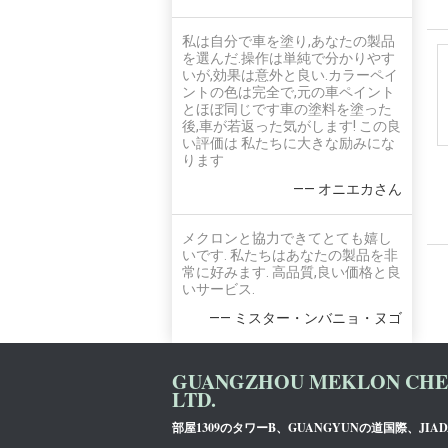
私は自分で車を塗り,あなたの製品
を選んだ.操作は単純で分かりやす
いが,効果は意外と良い.カラーペイ
ントの色は完全で,元の車ペイント
とほぼ同じです車の塗料を塗った
後,車が若返った気がします! この良
い評価は 私たちに大きな励みにな
ります
—— オニエカさん
メクロンと協力できてとても嬉し
いです. 私たちはあなたの製品を非
常に好みます. 高品質,良い価格と良
いサービス.
—— ミスター・ンバニョ・ヌゴ
GUANGZHOU MEKLON CHEM
LTD.
部屋1309のタワーB、GUANGYUNの道国際、JIA