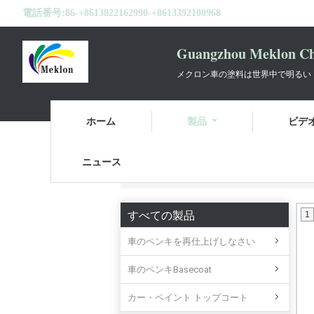
電話番号:
86-+8613822162990-+8613392100968
Guangzhou Meklon Che
メクロン車の塗料は世界中で明るい
ホーム
製品
ビデ
ニュース
ホーム
製品
自動車用ポリエステルパ
すべての製品
1
車のペンキを再仕上げしなさい
車のペンキBasecoat
カー・ペイント トップコート