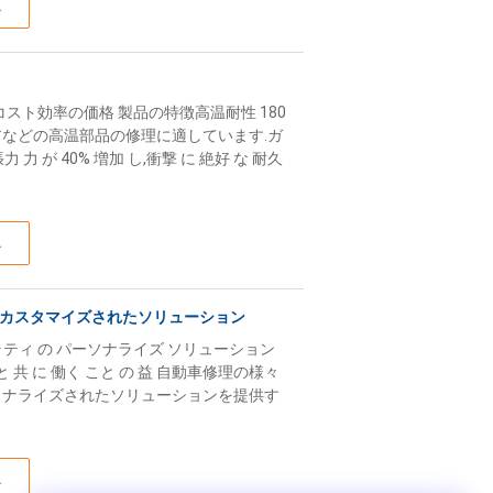
ス
コスト効率の価格 製品の特徴高温耐性 180
アなどの高温部品の修理に適しています.ガ
力 力 が 40% 増加 し,衝撃 に 絶好 な 耐久
ス
カスタマイズされたソリューション
プラティ の パーソナライズ ソリューション
 と 共 に 働く こと の 益 自動車修理の様々
ソナライズされたソリューションを提供す
ス