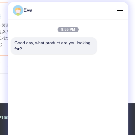
Eve
料
 製造者紹介: メクロン自動車塗料製造工場
8:55 PM
は,3の面積をカバーしています.イノベーシ
は研究部門,テスト部門,生産部門,販売部
Good day, what product are you looking 
む
for?
ス
2100968-+8613501528806