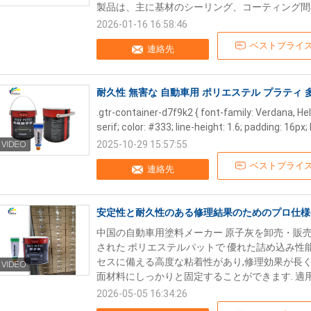
製品は、主に基材のシーリング、コーティング間の.
2026-01-16 16:58:46
ベストプライ
連絡先
耐久性 無害な 自動車用 ポリエステル プラティ
.gtr-container-d7f9k2 { font-family: Verdana, He
serif; color: #333; line-height: 1.6; padding: 16px; 
2025-10-29 15:57:55
ベストプライ
連絡先
安定性と耐久性のある修理結果のためのプロ仕様
中国の自動車用塗料メーカー 原子灰を卸売・販
された ポリエステルパットで 優れた詰め込み
セスに備える高度な粘着性があり,修理効果が長
面材料にしっかりと固定することができます. 適用.
2026-05-05 16:34:26