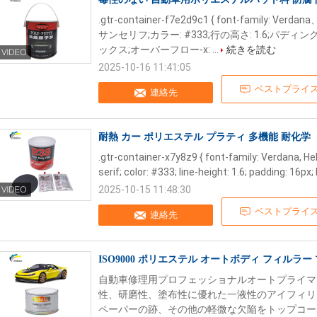
.gtr-container-f7e2d9c1 { font-family: Verd
サンセリフ;カラー: #333;行の高さ: 1.6;パディ
ックス;オーバーフロー-x: ...
続きを読む
2025-10-16 11:41:05
ベストプライ
連絡先
耐熱 カー ポリエステル プラティ 多機能 耐化学
.gtr-container-x7y8z9 { font-family: Verdana, He
serif; color: #333; line-height: 1.6; padding: 16px; 
2025-10-15 11:48:30
ベストプライ
連絡先
ISO9000 ポリエステル オートボディ フィルラー
自動車修理用プロフェッショナルオートプライマーフ
性、研磨性、塗布性に優れた一液性のアイフィリ
ペーパーの跡、その他の軽微な欠陥をトップコー