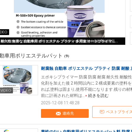
耐腐蝕 自動車 ポリエステル プラティ 防腐 耐酸 灰色
動車用ポリエステルパット
(9)
耐腐蝕 自動車 ポリエステル プラティ 防腐 耐酸 
エポキシプライマー 防腐 防腐 耐腐 耐久性 耐酸性
化剤を加えた後 2 時間以内に 2 構成要素の塗料
れば,塗料は固まり,使用不能になります.残りの材
前に計画された材料は...
続きを読む
2025-12-08 11:48:28
ベストプライ
連絡先
毒性のない 自動車用ポリエステルパット料 防腐 