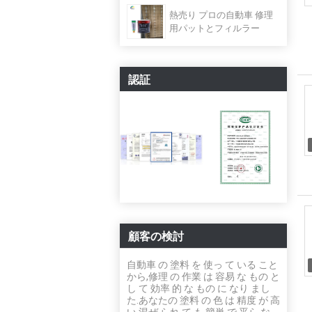
熱売り プロの自動車 修理
用パットとフィルラー
認証
顧客の検討
自動車 の 塗料 を 使っ て いる こと
から,修理 の 作業 は 容易 な もの と
し て 効率 的 な もの に なり まし
た.あなたの 塗料 の 色 は 精度 が 高