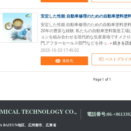
安定した性能 自動車修理のための自動車塗料塗
安定した性能 自動車修理のための自動車塗料塗料
20年の豊富な経験. 私たちの自動車塗料製造工場
ョンを組み合わせる現代的な生産基地ですメクロン
門,アフターセールス部門などを持っ...
続きを読
2025-10-23 17:45:02
ベストプライ
連絡先
Page 1 of 1
ICAL TECHNOLOGY CO.,
電話番号:
86-+861339
DA BAIYUN地区、広州都市、広東省