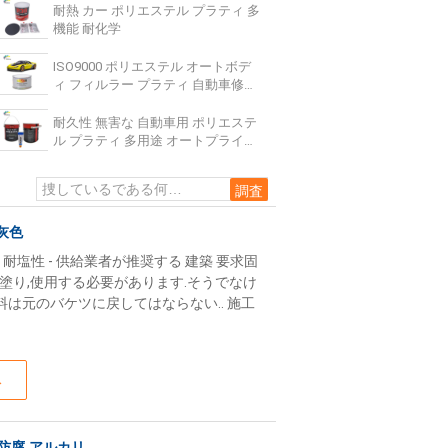
耐熱 カー ポリエステル プラティ 多
機能 耐化学
ISO9000 ポリエステル オートボデ
ィ フィルラー プラティ 自動車修理
用 無臭 防水
耐久性 無害な 自動車用 ポリエステ
ル プラティ 多用途 オートプライマ
ー フィルラー
灰色
 耐塩性 - 供給業者が推奨する 建築 要求固
を塗り,使用する必要があります.そうでなけ
料は元のバケツに戻してはならない.. 施工
ス
防腐 アルカリ