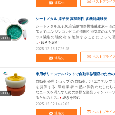
ベストプライ
連絡先
シートメタル 原子灰 高温耐性 多機能繊維灰
シートメタル原子灰,高温耐性多機能繊維灰--- 高
°Cまで,エンジンコンビニの周囲や排気管のエリ
ラス繊維 の 強化 材 を 追加 する こと に よっ て,張
...
続きを読む
2025-12-15 17:26:48
ベストプライ
連絡先
車用ポリエステルパットで自動車修理店のための
自動車 修理 ショップ の 自動車 ポリエステル 
を 提供 する - 製造 業 者 の 熱い 勧告 わたしたち
なニーズを満たすための多様な製品ライン パー
るためのカス...
続きを読む
2025-12-02 14:42:02
ベストプライ
連絡先