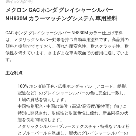
製品の説明
わ
メクロン GAC ホンダ グレイシャーシルバー
NH830M カラーマッチングシステム 車用塗料
せ
GAC ホンダ グレイシャーシルバー NH830M カラー仕上げ塗料
は、メタリックシルバー効果を持つ自動車用塗料です。高品質の
ニ
顔料と樹脂でできており、優れた耐変色性、耐スクラッチ性、耐
候性を備えています。さまざまな車両表面での使用に適していま
ュ
す。
ー
主な利点
ス
100% ホンダ純正色 - 広州ホンダモデル（アコード、皓影、
冠道など）のグレイシャーシルバーの色に完全に一致し、
工場の質感を復元します。
見
中国特別配合 - 中国の気候（高温/高湿度/酸性雨）向けに
特別に開発され、耐候性と耐退色性に優れ、新品同様の状
積
態を長期間維持します。
メタリックシルバー+ブルーステクスチャ - 特殊なアルミ粉
依
とブルーパールを添加し、層状のグレイシャーシルバーの