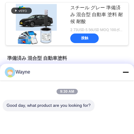
スチール グレー 準備済
み 混合型 自動車 塗料 耐
候 耐酸
2.73USD-5.56USD MOQ:100ボックス
接触
準備済み 混合型 自動車塗料
Wayne
防湿 混ざった車用塗料 青空 紫外線対策 多機能
耐久性 無害 鮮やかな緑色 耐候 混ぜた自動車スプレー塗料
9:30 AM
パールホワイト 準備済み 混合型 自動車塗料 スプレー 多用途 無
Good day, what product are you looking for?
毒
人気カテゴリ
すべて