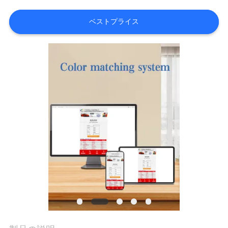
内
ベストプライス
品
質
管
理
お
問
い
合