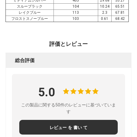
ミディアムシルバー
405
29.68
55.27
ー
スルーブラック
104
10.24
65.51
レイクブルー
113
2.3
67.81
ポ
フロストスノーブルー
103
0.61
68.42
リ
シ
評価とレビュー
ー
総合評価
5.0
この製品に関する50件のレビューに基づいていま
す
レビュー を 書い て