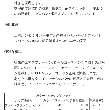
輝きを実現します。
効率的で速乾性の樹脂 - 高硬度、耐スクラッチ性、施工後
頼
の速硬化性、プロおよびDIYスプレーに適しています。
適用範囲
地
広汽ホンダ シルバーモデルの補修 | バンパー/ボディパネ
図
ル/トリムの修復 | 部分補修または全車色の変更
便利な施工
プ
従来のエアスプレーガン/ロールコーティングプロセスに対
ラ
応 | メクロンインテリジェントカラーマッチングシステム
を搭載し、NH830Mカラーコードを正確に調整します。
イ
あなたの車をグレイシャーシルバーの質感と高級感に再現 -
純正色、プロフェッショナルなメンテナンス。
バ
カラーマッチングシステム
シ
シリアル番号
カラーマスターバッチ番号
重量 (G)
累積量 (G)
ファインフラッシュシルバー
404
25.59
25.59