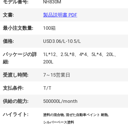
モデル番号:
NH830M
オ
文書:
製品説明書 PDF
最小注文数量:
100箱
企
価格:
USD3.06/L-10.5/L
業
パッケージの詳
1L*12、2.5L*8、4*4、5L*4、20L、
情
細:
200L
報
受渡し時間:
7～15営業日
支払条件:
T/T
会
供給の能力:
500000L/month
社
ハイライト:
,
,
塗料の混合物
混ぜた自動車ペイント 耐熱
案
シルバーベース塗料