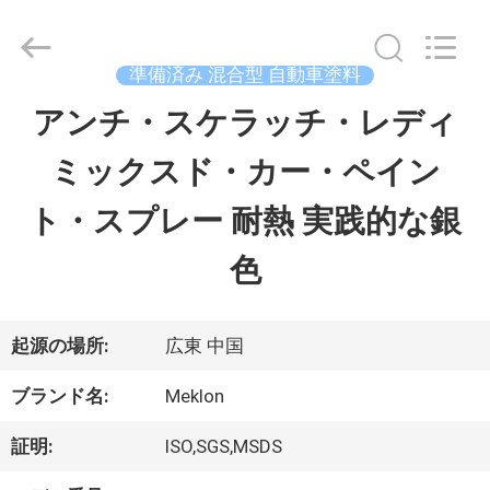
ラ
イ
ヤ
ー.
準備済み 混合型 自動車塗料
Copyright
©
アンチ・スケラッチ・レディ
ホ
2023
-
ミックスド・カー・ペイン
ー
2026
Guangzhou
Meklon
ト・スプレー 耐熱 実践的な銀
ム
Chemical
Technology
Co.,
色
Ltd..
All
製
Rights
Reserved.
品
起源の場所:
広東 中国
ブランド名:
Meklon
ビ
証明:
ISO,SGS,MSDS
デ