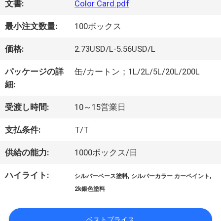
文書:
Color Card.pdf
オ
最小注文数量:
100ボックス
価格:
2.73USD/L-5.56USD/L
企
パッケージの詳
缶/カートン；1L/2L/5L/20L/200L
業
細:
情
受渡し時間:
10～15営業日
報
支払条件:
T/T
供給の能力:
1000ボックス/日
会
ハイライト:
,
,
シルバーベース塗料
シルバーカラー カーペイント
社
2k銀色塗料
案
ベストプライス