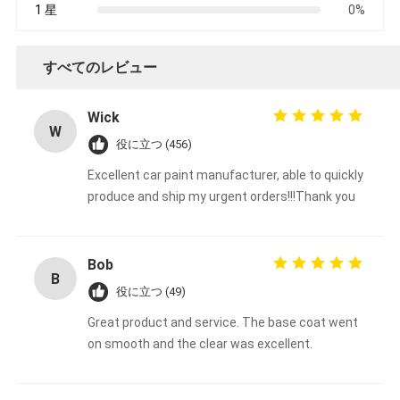
1 星
0%
すべてのレビュー
Wick
W
役に立つ (456)
Excellent car paint manufacturer, able to quickly
produce and ship my urgent orders!!!Thank you
Bob
B
役に立つ (49)
Great product and service. The base coat went
on smooth and the clear was excellent.