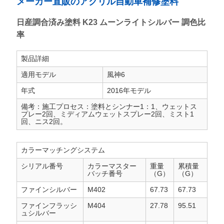
メーカー直販のアクリル自動車補修塗料
わ
日産調合済み塗料 K23 ムーンライトシルバー 調色比
せ
率
製品詳細
ニ
適用モデル
風神6
年式
2016年モデル
ュ
備考：施工プロセス：塗料とシンナー1：1、ウェットス
ー
プレー2回、ミディアムウェットスプレー2回、ミスト1
回、ニス2回。
ス
カラーマッチングシステム
シリアル番号
カラーマスター
重量
累積量
バッチ番号
（G）
（G）
見
ファインシルバー
M402
67.73
67.73
積
ファインフラッシ
M404
27.78
95.51
ュシルバー
依