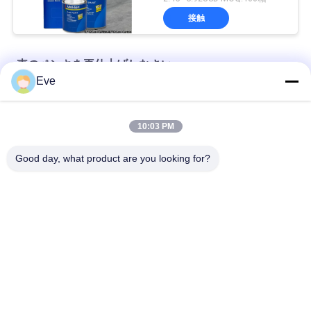
接触
車のペンキを再仕上げしなさい
Eve
工場から供給された自動車塗料の高いカバー
10:03 PM
自動車用塗料の混ざり前 自動車用噴霧用アクリル塗料
Good day, what product are you looking for?
多機能自動車用車漆 ハバナ グレー色 無害
人気カテゴリ
すべて
車のペンキを再仕上
車のペンキBasecoat
げしなさい
カー・ペイント トッ
自動車用ポリエステ