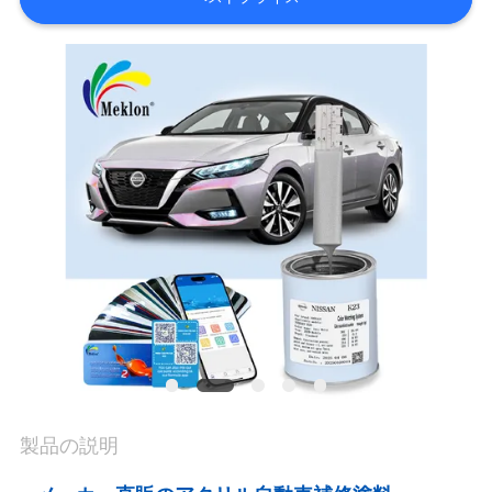
内
品
質
管
理
お
問
い
製品の説明
合