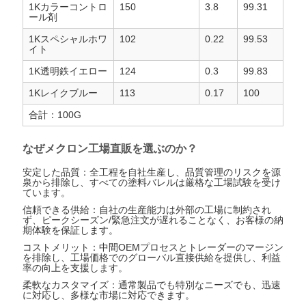
1Kカラーコントロ
150
3.8
99.31
ール剤
頼
1Kスペシャルホワ
102
0.22
99.53
イト
1K透明鉄イエロー
124
0.3
99.83
地
1Kレイクブルー
113
0.17
100
図
合計：100G
なぜメクロン工場直販を選ぶのか？
プ
安定した品質：全工程を自社生産し、品質管理のリスクを源
泉から排除し、すべての塗料バレルは厳格な工場試験を受け
ラ
ています。
信頼できる供給：自社の生産能力は外部の工場に制約され
イ
ず、ピークシーズン/緊急注文が遅れることなく、お客様の納
期体験を保証します。
コストメリット：中間OEMプロセスとトレーダーのマージン
バ
を排除し、工場価格でのグローバル直接供給を提供し、利益
率の向上を支援します。
シ
柔軟なカスタマイズ：通常製品でも特別なニーズでも、迅速
に対応し、多様な市場に対応できます。