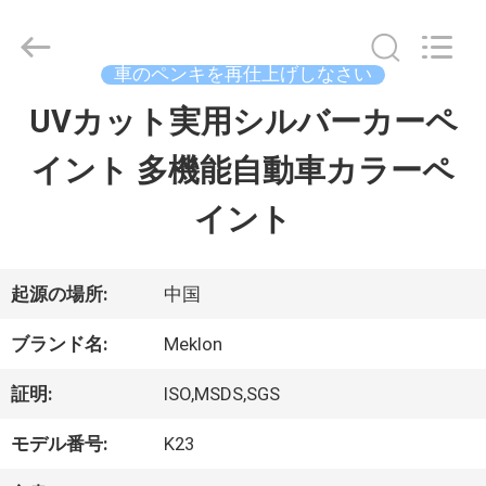
ラ
イ
ヤ
ー.
車のペンキを再仕上げしなさい
Copyright
©
UVカット実用シルバーカーペ
ホ
2023
-
イント 多機能自動車カラーペ
ー
2026
Guangzhou
Meklon
イント
ム
Chemical
Technology
Co.,
Ltd..
All
製
起源の場所:
中国
Rights
Reserved.
品
ブランド名:
Meklon
証明:
ISO,MSDS,SGS
ビ
モデル番号:
K23
デ