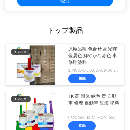
続行
トップ製品
原廠品種 色合せ 高光輝
金属色 鮮やかな赤色 車
修理塗料
2.73USD/L-5.56USD/L MOQ:200L
接触
1K 高 固体 緑色 青 自動
車 修理 自動車 改装 塗料
USD3.06/L-10.5/L MOQ:100ボックス
接触