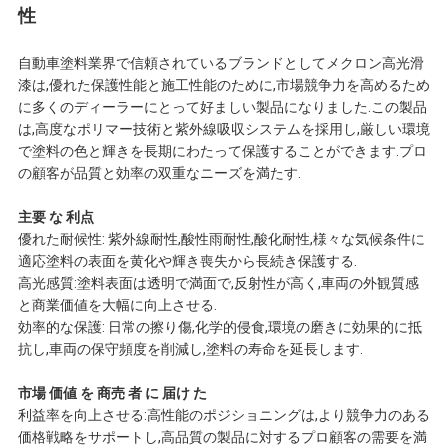
性
わ
せ
自動車塗料業界で信頼されているブランドとしてメクロン高光滑
漆は,優れた保護性能と施工性能のために,市場競争力を高めるため
に多くのディーラーにとって好ましい製品になりました.この製品
は,高度なポリマー技術と紫外線吸収システムを採用し,厳しい環境
ニ
で塗料の色と輝きを長期にわたって保護することができます.プロ
の顧客が品質と効率の双重なニーズを満たす.
ュ
主要 な 利点
ー
優れた耐候性: 紫外線耐性,酸性雨耐性,酸化耐性,様々な気候条件に
適応塗料の表面を黄化や輝き喪失から長続き保護する.
ス
高光感質:塗料表面は透明で満面で,反射性が高く,車両の外観質感
と商業価値を大幅に向上させる.
効率的な保護: 日常の擦り傷,化学的侵食,環境の磨きに効果的に抵
見
抗し,車両の保守頻度を削減し,塗料の寿命を延長します.
積
市場 価値 を 商売 者 に 届け た
利益率を向上させる:高性能のポジショニングは,より競争力のある
価格戦略をサポートし,高品質の製品に対するプロ顧客の需要を満
依