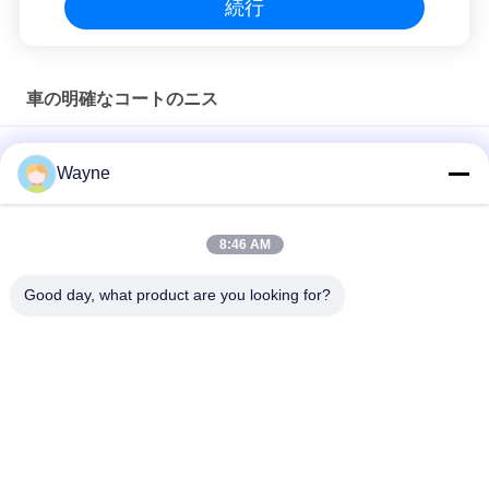
続行
車の明確なコートのニス
毒性のないカー クリア コート レイク 2K トップコート マルチス
Wayne
クリーン 防水
臭いがなく,実用的な自動車クリアコートペイント 防水 クリア
8:46 AM
コート保護 車用
Good day, what product are you looking for?
安定したベースコート カー クリア コート 漆 防腐 防腐 防摩擦
人気カテゴリ
すべて
車のペンキを再仕上
車のペンキBasecoat
げしなさい