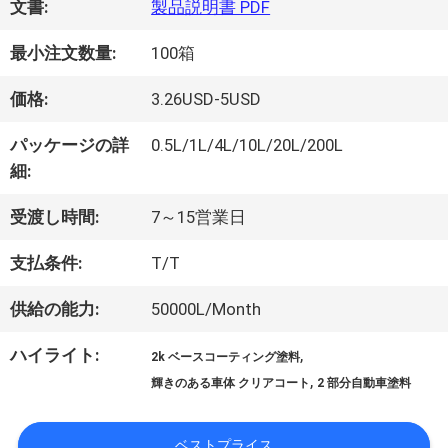
文書:
製品説明書 PDF
オ
最小注文数量:
100箱
価格:
3.26USD-5USD
企
パッケージの詳
0.5L/1L/4L/10L/20L/200L
業
細:
情
受渡し時間:
7～15営業日
報
支払条件:
T/T
供給の能力:
50000L/Month
会
ハイライト:
,
2k ベースコーティング塗料
社
,
輝きのある車体 クリアコート
2 部分自動車塗料
案
ベストプライス