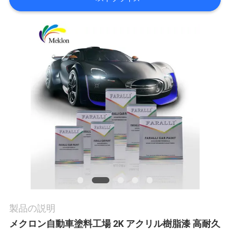
内
品
質
管
理
お
問
い
製品の説明
合
メクロン自動車塗料工場 2K アクリル樹脂漆 高耐久