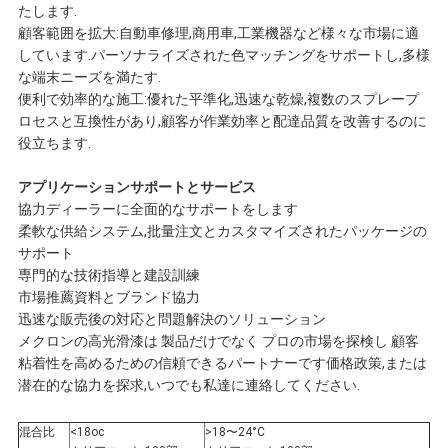
たします.
顧客範囲を拡大:自動車修理,商用車,工業機器など様々な市場に適
頼
しています.パーソナライズされた色マッチングをサポートし,多様
な端末ニーズを満たす.
便利で効率的な施工:優れた平準化,迅速な乾燥,複数のスプレープ
地
ロセスと互換性があり,顧客が作業効率と配達品質を改善するのに
役立ちます.
図
アプリケーションサポートとサービス
協力ディーラーに全面的なサポートをします
プ
柔軟な供給システム,批量注文とカスタマイズされたパッケージの
サポート
ラ
専門的な技術指導と建設訓練
市場推薦資料とブランド協力
イ
迅速な販売後の対応と問題解決のソリューション
メクロンの高光滑漆は 製品だけでなく プロの市場を探検し 顧客
粘着性を高めるための信頼できるパートナーです価格政策,または
バ
潜在的な協力を探求,いつでも私達に連絡してください.
シ
混合比
<18oc
>18〜24°C