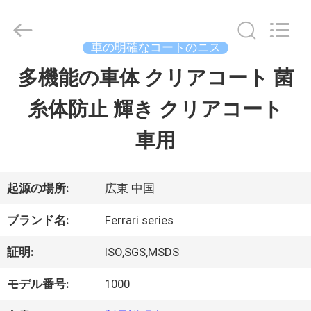
ラ
イ
ヤ
ー.
車の明確なコートのニス
Copyright
©
多機能の車体 クリアコート 菌
ホ
2023
-
糸体防止 輝き クリアコート
ー
2026
Guangzhou
Meklon
車用
ム
Chemical
Technology
Co.,
Ltd..
All
製
起源の場所:
広東 中国
Rights
Reserved.
品
ブランド名:
Ferrari series
証明:
ISO,SGS,MSDS
ビ
モデル番号:
1000
デ