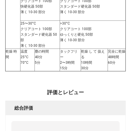
クリアコート 100部
クリアコート 100部
ー
快硬化器 50部
スタンダード硬化器 50部
薄く 10-30 部分
薄く 10-30 部分
ポ
25〜30°C
>30°C
リ
クリアコート 100部
クリアコート 100部
スタンダード硬化器 50
ゆっくりと硬化 50部
部
薄く 10-30 部分
シ
薄く 10-30 部分
乾燥 時
温度
塵の時間
タックフリ
乾燥 し て 扱え
完全に乾燥
ー
間
25°C
40分
ー
る
48時間
70°C
5分
2〜3時間
10時間
60分
15分
30分
評価とレビュー
総合評価