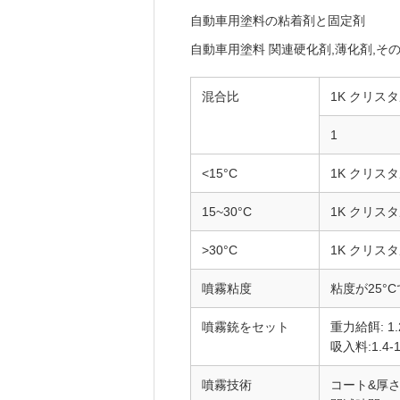
自動車用塗料の粘着剤と固定剤
自動車用塗料 関連硬化剤,薄化剤,そ
混合比
1K クリス
1
<15°C
1K クリス
15~30°C
1K クリス
>30°C
1K クリス
噴霧粘度
粘度が25°
噴霧銃をセット
重力給餌: 1.2
吸入料:1.4-1
噴霧技術
コート&厚さ: 