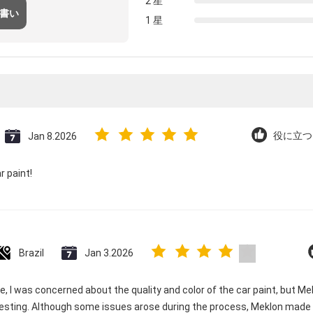
2 星
 書い
1 星
Jan 8.2026
役に立つ (
 paint!
Brazil
Jan 3.2026
e, I was concerned about the quality and color of the car paint, but Me
esting. Although some issues arose during the process, Meklon made e