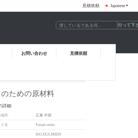
見積依頼
Japanese
お問い合わせ
見積依頼
めの原材料
ディのための原材料
の詳細:
場所:
広東 中国
ド名:
Ferrari series
ISO,SGS,MSDS