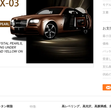
モデル
文書:
お支
最小注
価格:
パッケ
受渡し
支払条
供給の
特徴:
レタン樹脂
高レベリング、高光沢、高膨満感、