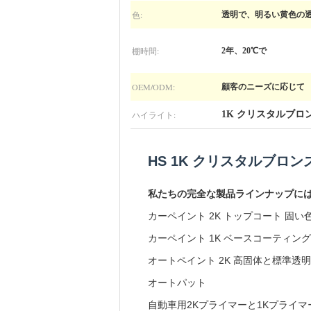
色:
透明で、明るい黄色の
棚時間:
2年、20℃で
OEM/ODM:
顧客のニーズに応じて
ハイライト:
1K クリスタルブロ
HS 1K クリスタルブロ
私たちの完全な製品ラインナップに
カーペイント 2K トップコート 固い
カーペイント 1K ベースコーティング
オートペイント 2K 高固体と標準透
オートパット
自動車用2Kプライマーと1Kプライマ