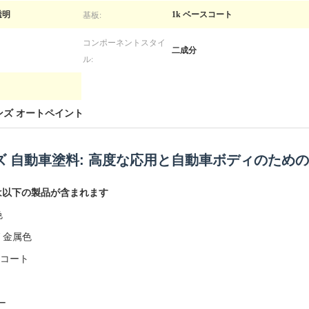
基板:
透明
1k ベースコート
コンポーネントスタイ
二成分
ル:
ンズ オートペイント
ンズ 自動車塗料: 高度な応用と自動車ボディのため
は以下の製品が含まれます
色
 金属色
明コート
ー