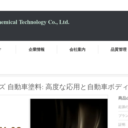
mical Technology Co., Ltd.
オ
企業情報
会社案内
品質管理
S 1K クリスタルブロンズ 自動車塗料: 高度な応用と自動車ボディのた
ロンズ 自動車塗料: 高度な応用と自動車ボ
商品
起源の
ブラン
証明: