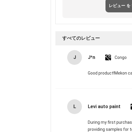
レビュー を
て
すべてのレビュー
J
J*n
Congo
Good product!Mekon car
L
Levi auto paint
During my first purchas
providing samples for t