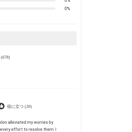
0%
0%
678)
役に立つ (20)
klon alleviated my worries by
very effort to resolve them. I