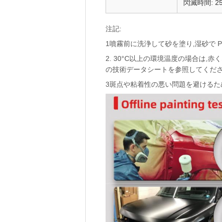
閃滅時間: 
注記:
1噴霧前に洗浄して砂を塗り,湿砂で P8
2. 30°C以上の環境温度の場合は
の技術データシートを参照してくださ
3斑点や粘着性の悪い問題を避けるため