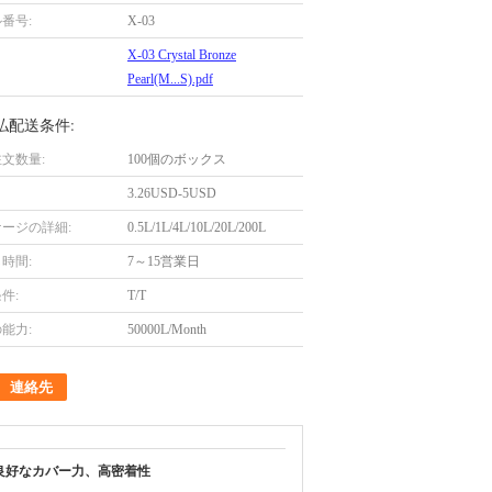
番号:
X-03
X-03 Crystal Bronze
Pearl(M...S).pdf
払配送条件:
文数量:
100個のボックス
3.26USD-5USD
ージの詳細:
0.5L/1L/4L/10L/20L/200L
時間:
7～15営業日
件:
T/T
能力:
50000L/Month
連絡先
良好なカバー力、高密着性