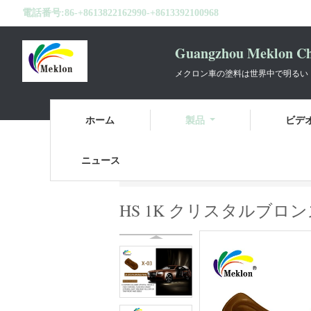
電話番号:
86-+8613822162990-+8613392100968
Guangzhou Meklon Che
メクロン車の塗料は世界中で明るい
ホーム
製品
ビデ
ニュース
ホーム
製品
車のペンキBasecoat
H
HS 1K クリスタルブ