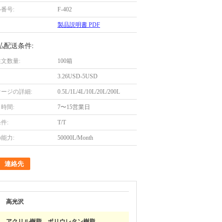
番号:
F-402
製品説明書 PDF
払配送条件:
文数量:
100箱
3.26USD-5USD
ージの詳細:
0.5L/1L/4L/10L/20L/200L
時間:
7〜15営業日
件:
T/T
能力:
50000L/Month
連絡先
高光沢
アクリル樹脂、ポリウレタン樹脂