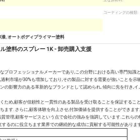
コーティングの種類:
車漆
オートボディプライマー塗料
,
ル塗料のスプレー 1K - 卸売購入支援
なプロフェッショナルメーカーであり,この分野における高い専門知識と
,過剰市場が30%も増加しており,その製品に対する需要が強いことを示唆
ンの影響力のある革新的なブランドとして認められ, 傾向に先を行き,
くため,顧客が信頼性と一貫性のある製品を受け取ることを保証すること
ます. さらに,顧客体験を向上させ,付加価値を提供することができます.
,品質管理,顧客サービスという点で会社の強みを強調しています.これら
立するのに役立ちます業界での継続的な成功に貢献する可能性があります