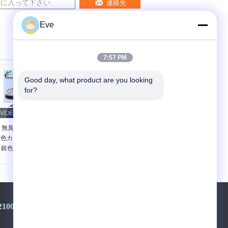
連絡先
Eve
7:57 PM
Good day, what product are you looking 
for?
無臭の実用的な金属
輝く赤 金属銀色 車用
色カーペイント SGS
塗料 菌糸抵抗性 無毒
銀色 汽車用スプレー
ペイント
2100968-+8613501528806