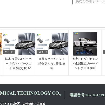
防水 金属シルバー カ
耐天候 カーペイント
安定したダイヤモン
ーペイント ベースコ
銀色 アルカリ耐性 無
ド 金属銀色 カーペイ
ート 実践的な抗UV
害
ント 多用途 防水
ICAL TECHNOLOGY CO.,
電話番号:
86-+861339
DA BAIYUN地区、広州都市、広東省