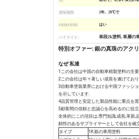
賞味期限:
2年、20℃で
OEM/ODM:
はい
ハイライト:
単段2k塗料
単層の
,
特別オファー: 銀の真珠のアクリ
なぜ 私達
1この会社は中国の自動車精製塗料の主要
2この会社は年々著しい成長を遂げており
3自動車塗装業界における中国ファッショ
を示しています.
4品質管理と安定した製品性能に重点を置
5顧客間の信頼と忠誠心を高めるのに役立ち
全体的にこの項目は,専門知識,成長,革新
頼性のあるサプライヤーとして会社を確
タイプ
1K 銀の車用塗料