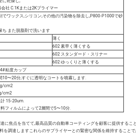
全に乾燥し,
料会社 C.1Kまたは2Kプライマー
でワックス,シリコン,その他の汚染物を除去し,P800-P1000で砂
保ち また脱脂剤で洗います
薄く
602 素早く薄くする
602 スタンダード・スリナー
602 ゆっくりと薄くする
Cで4#粘度カップ
10〜20分,すぐに透明なコートを噴霧します.
kg/cm2
g/cm2
 15-20um.
と塗料フィルムによって2層間で5〜10分.
の調達に焦点を当てて,最高品質の自動車コーティングを顧客に提供するこ
材料を調達しますこれらのサプライヤーとの緊密な関係を維持することで