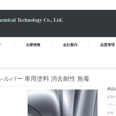
mical Technology Co., Ltd.
オ
企業情報
会社案内
品質管理
耐熱 パール メタリック シルバー 車用塗料 消去耐性 無毒
シルバー 車用塗料 消去耐性 無毒
商品
起源の
ブラン
証明: