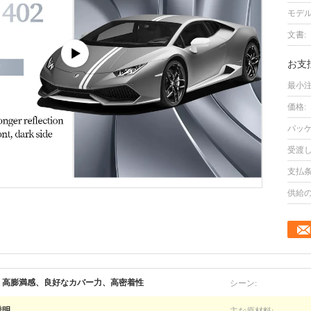
モデル
文書:
お支
最小注
価格:
パッケ
受渡し
支払条
供給の
シーン:
、高膨満感、良好なカバー力、高密着性
主な原材料:
透明