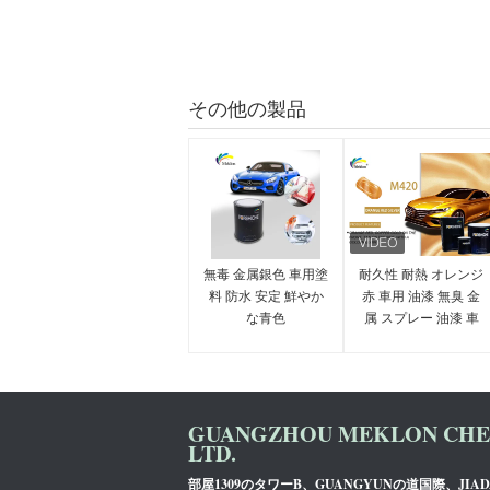
その他の製品
無毒 金属銀色 車用塗
耐久性 耐熱 オレンジ
料 防水 安定 鮮やか
赤 車用 油漆 無臭 金
な青色
属 スプレー 油漆 車
用
GUANGZHOU MEKLON CHEM
LTD.
部屋1309のタワーB、GUANGYUNの道国際、JIA