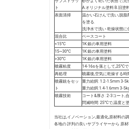
サブストラッ
砂がよく乾いた状態で,完
ト
A.オリジナル塗料 B.旧塗
表面清掃
温かい石けんで洗い,脱脂剤
を塗る.
洗浄水で洗い 乾燥状態に
混合比
ベースコート
<15°C
1K 銀の車用塗料
15~30°C
1K 銀の車用塗料
>30°C
1K 銀の車用塗料
噴霧粘度
14-16sを落として,25°
再処理
噴霧後,空気に乾燥する時間
噴霧銃をセッ
重力給餌: 1.2-1.5mm 3-5
ト
重力給餌:1.4-1.6mm 3-5k
噴霧技術
コート&厚さ: 2-3コート,合計
閃滅時間: 25°Cで,温度
当社は,イノベーション,最適化,原材料
各地の 評判の良いサプライヤーから 原