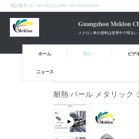
電話番号:
86-+8613822162990-+8613392100968
Guangzhou Meklon Che
メクロン車の塗料は世界中で明るい
ホーム
製品
ビデ
ニュース
ホーム
製品
金属銀製車のペンキ
耐熱 パール メタリック 