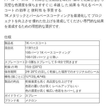
完璧な色濃度を保ちますすぐ に 卓越 し た 結果 を 与える ベース
頼
コート の 効率 と 便利 性 を 享受 する.
1K メタリックとパールベースコーティングを最適化して プロジ
ェクトを向上させ 優れた仕上げを達成してください専門的な結果
を達成するための理想的な選択です.
地
仕様:
図
製品名
1K ベースコート
混合比
11対1だ2
100パーツ 1K ベースコーティング
プ
100-120 パーツ より薄い
スプレーコート
2~3層をスプレーして 5~8分で閃きます
ラ
乾燥 の 時
15分 ((20°C)
保存期間
2年 20°C の涼しく乾燥した場所でのオリジナルのシール
梱包 (箱ごとに)
1L*12缶,4L*4缶
イ
製品の利点
乾燥速度も高く 高品質な仕上げです
色彩の覆い力が良く レベルアップもいい
バ
色の濃度が高く 幅広い色彩をカバーします
ガイドライン
スプレー
シ
ブランド名
メクロン