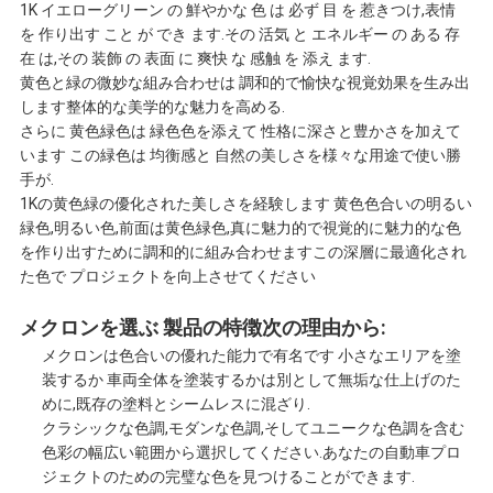
ー
1K イエローグリーン の 鮮やかな 色 は 必ず 目 を 惹きつけ,表情
を 作り出す こと が でき ます.その 活気 と エネルギー の ある 存
ポ
在 は,その 装飾 の 表面 に 爽快 な 感触 を 添え ます.
黄色と緑の微妙な組み合わせは 調和的で愉快な視覚効果を生み出
リ
します整体的な美学的な魅力を高める.
さらに 黄色緑色は 緑色色を添えて 性格に深さと豊かさを加えて
シ
います この緑色は 均衡感と 自然の美しさを様々な用途で使い勝
手が.
1Kの黄色緑の優化された美しさを経験します 黄色色合いの明るい
ー
緑色,明るい色,前面は黄色緑色,真に魅力的で視覚的に魅力的な色
を作り出すために調和的に組み合わせますこの深層に最適化され
た色で プロジェクトを向上させてください
メクロンを選ぶ
製品の特徴
次の理由から:
メクロンは色合いの優れた能力で有名です 小さなエリアを塗
装するか 車両全体を塗装するかは別として無垢な仕上げのた
めに,既存の塗料とシームレスに混ざり.
クラシックな色調,モダンな色調,そしてユニークな色調を含む
色彩の幅広い範囲から選択してください.あなたの自動車プロ
ジェクトのための完璧な色を見つけることができます.