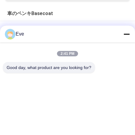
車のペンキBasecoat
多機能の車用塗料 ベースコーティング 防湿 紫外線耐性
Eve
実用的な自動車用クリアベースコート防カビ性アクリルクリア
コート（車用）
2:41 PM
ブラリアントブルーカーペイント ベースコート アクリルスプレ
Good day, what product are you looking for?
ー 耐天候
人気カテゴリ
すべて
車のペンキを再仕上
車のペンキBasecoat
げしなさい
カー・ペイント トッ
自動車用ポリエステ
プコート
ルパット