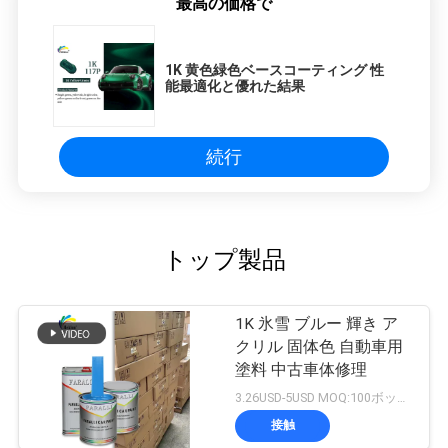
最高の価格で
1K 黄色緑色ベースコーティング 性
能最適化と優れた結果
続行
トップ製品
1K 氷雪 ブルー 輝き ア
クリル 固体色 自動車用
塗料 中古車体修理
3.26USD-5USD MOQ:100ボックス
接触