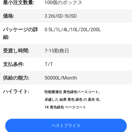
最小注文数量:
100個のボックス
オ
価格:
3.26USD-5USD
パッケージの詳
0.5L/1L/4L/10L/20L/200L
企
細:
業
受渡し時間:
7-15勤務日
情
支払条件:
T/T
報
供給の能力:
50000L/Month
ハイライト:
,
性能最適化 黄色緑色ベースコート
会
,
卓越した 結果 黄色 緑色 の 基本 衣
社
1K 黄色緑色 ベースコート
案
ベストプライス