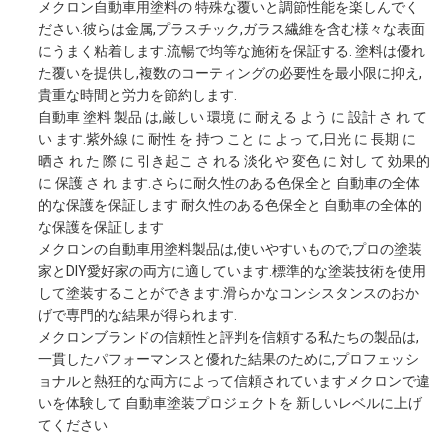
メクロン自動車用塗料の 特殊な覆いと調節性能を楽しんでく
ださい.彼らは金属,プラスチック,ガラス繊維を含む様々な表面
にうまく粘着します.流暢で均等な施術を保証する. 塗料は優れ
た覆いを提供し,複数のコーティングの必要性を最小限に抑え,
貴重な時間と労力を節約します.
自動車 塗料 製品 は,厳しい 環境 に 耐える よう に 設計 さ れ て
い ます.紫外線 に 耐性 を 持つ こと に よっ て,日光 に 長期 に
晒さ れ た 際 に 引き起こ さ れる 淡化 や 変色 に 対し て 効果的
に 保護 さ れ ます.さらに耐久性のある色保全と 自動車の全体
的な保護を保証します 耐久性のある色保全と 自動車の全体的
な保護を保証します
メクロンの自動車用塗料製品は,使いやすいもので,プロの塗装
家とDIY愛好家の両方に適しています.標準的な塗装技術を使用
して塗装することができます.滑らかなコンシスタンスのおか
げで専門的な結果が得られます.
メクロンブランドの信頼性と評判を信頼する私たちの製品は,
一貫したパフォーマンスと優れた結果のために,プロフェッシ
ョナルと熱狂的な両方によって信頼されていますメクロンで違
いを体験して 自動車塗装プロジェクトを 新しいレベルに上げ
てください