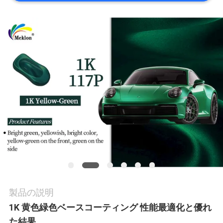
内
品
質
管
理
お
問
い
製品の説明
1K 黄色緑色ベースコーティング 性能最適化と優れ
合
た結果