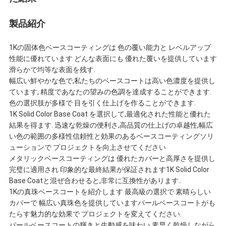
わ
製品紹介
せ
1Kの固体色ベースコーティングは 色の覆い能力と レベルアップ
性能に優れています どんな表面にも 優れた覆いを提供しています
ニ
滑らかで均等な表面を残す.
幅広い鮮やかな色で,私たちのベースコートは高い色濃度を提供し
ています, 精度であなたの望みの色調を達成することができます.
ュ
色の選択肢が多様で 目を引く仕上げを作ることができます.
1K Solid Color Base Coat を選択して,最適化された性能と優れた
ー
結果を得ます. 迅速な乾燥の便利さ,高品質の仕上げの卓越性,幅広
い色の範囲の多様性信頼性と効果のあるベースコーティングソリ
ス
ューションで プロジェクトを向上させてください
メタリックベースコーティングは 優れたカバーと高厚さを提供し
完璧に適用され 印象的な最終結果が保証されます1K Solid Color
見
Base Coatと混ぜ合わせると,非常に互換性があります..
1Kの真珠ベースコートを紹介します 最高級の選択で 素晴らしい
積
カバーで 幅広い真珠色を提供していますパールベースコートがも
たらす魅力的な効果で プロジェクトを変えてください.
依
パールベースコートの輝きと生動感を味わい 素早く乾燥しながら