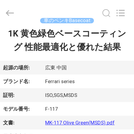
ラ
イ
ヤ
ー.
車のペンキBasecoat
Copyright
©
1K 黄色緑色ベースコーティン
ホ
2023
-
グ 性能最適化と優れた結果
ー
2026
Guangzhou
Meklon
ム
Chemical
Technology
起源の場所:
広東 中国
Co.,
Ltd..
All
製
ブランド名:
Ferrari series
Rights
Reserved.
品
証明:
ISO,SGS,MSDS
モデル番号:
F-117
ビ
文書:
MK-117 Olive Green(MSDS).pdf
デ