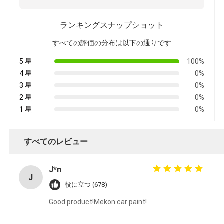
ランキングスナップショット
すべての評価の分布は以下の通りです
5 星
100%
4 星
0%
3 星
0%
2 星
0%
1 星
0%
すべてのレビュー
J*n
J
役に立つ (678)
Good product!Mekon car paint!