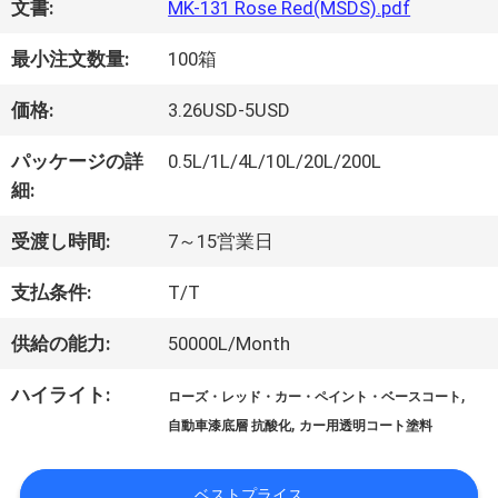
文書:
MK-131 Rose Red(MSDS).pdf
オ
最小注文数量:
100箱
価格:
3.26USD-5USD
企
パッケージの詳
0.5L/1L/4L/10L/20L/200L
業
細:
情
受渡し時間:
7～15営業日
報
支払条件:
T/T
供給の能力:
50000L/Month
会
ハイライト:
,
ローズ・レッド・カー・ペイント・ベースコート
社
,
自動車漆底層 抗酸化
カー用透明コート塗料
案
ベストプライス