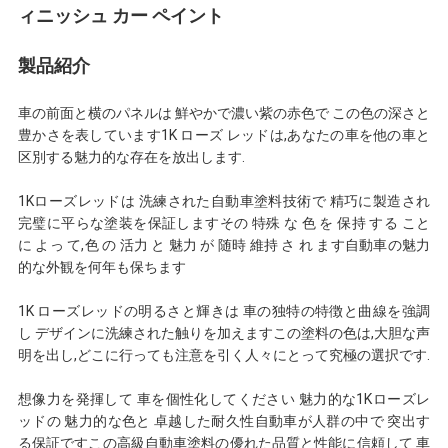
ィニッシュ カー ペイント
わ
せ
製品紹介
車の前面と横のパネルは 鮮やかで濃い紫の赤色で この色の深さと
豊かさを表しています1K ローズ レッドは,あなたの車を他の車と
ニ
区別する魅力的な存在を放出します.
ュ
1Kローズレッドは 洗練された自動車塗料技術で 精巧に製造され
完璧に平らな塗装を保証しますその 特殊 な 色 を 保持 する こと
ー
に よっ て,色 の 活力 と 魅力 が 随時 維持 さ れ ます自動車の魅力
的な外観を何年も保ちます
ス
1K ローズレッドの明るさと輝きは 車の独特の特徴と曲線を強調
し デザインに洗練された触りを加えますこの塗料の色は,大胆な声
見
明を出し,どこに行っても注意を引く人々にとって究極の選択です.
積
想像力を発揮して 車を個性化してください 魅力的な1Kローズレ
ッドの 魅力的な色と 卓越した耐久性自動車が人群の中で 突出す
依
る保証ですこの高級自動車塗料の優れた品質と性能に信頼して 車