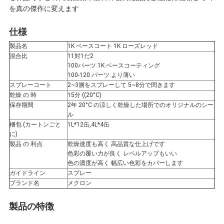
を真の傑作に変えます
頼
仕様
製品名
1K ベースコート 1K ローズレッド
地
混合比
11対1だ2
100パーツ 1K ベースコーティング
100-120 パーツ より薄い
図
スプレーコート
2~3層をスプレーして 5~8分で閃きます
乾燥 の 時
15分 ((20°C)
保存期間
2年 20°C の涼しく乾燥した場所でのオリジナルのシー
プ
ル
梱包 (カートンごと
1L*12缶,4L*4缶
に)
ラ
製品 の 利点
乾燥速度も高く 高品質な仕上げです
色彩の覆い力が良く レベルアップもいい
イ
色の濃度が高く 幅広い色彩をカバーします
ガイドライン
スプレー
バ
ブランド名
メクロン
シ
製品の特徴