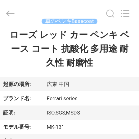
ラ
イ
ヤ
ー.
車のペンキBasecoat
Copyright
©
ローズ レッド カー ペンキ ベ
ホ
2023
-
ース コート 抗酸化 多用途 耐
ー
2026
Guangzhou
Meklon
久性 耐磨性
ム
Chemical
Technology
Co.,
Ltd..
All
製
起源の場所:
広東 中国
Rights
Reserved.
品
ブランド名:
Ferrari series
証明:
ISO,SGS,MSDS
ビ
モデル番号:
MK-131
デ