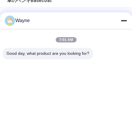
車のペンキBasecoat
多機能の車用塗料 ベースコーティング 防湿 紫外線耐性
Wayne
実用的な自動車用クリアベースコート防カビ性アクリルクリア
コート（車用）
7:01 AM
ブラリアントブルーカーペイント ベースコート アクリルスプレ
Good day, what product are you looking for?
ー 耐天候
人気カテゴリ
すべて
車のペンキを再仕上
車のペンキBasecoat
げしなさい
カー・ペイント トッ
自動車用ポリエステ
プコート
ルパット
カー・パール・ペイ