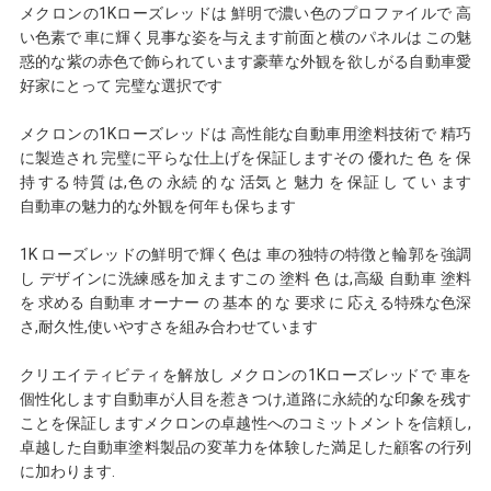
ー
メクロンの1Kローズレッドは 鮮明で濃い色のプロファイルで 高
い色素で 車に輝く見事な姿を与えます前面と横のパネルは この魅
ポ
惑的な紫の赤色で飾られています豪華な外観を欲しがる自動車愛
好家にとって 完璧な選択です
リ
メクロンの1Kローズレッドは 高性能な自動車用塗料技術で 精巧
シ
に製造され 完璧に平らな仕上げを保証しますその 優れた 色 を 保
持 する 特質 は,色 の 永続 的 な 活気 と 魅力 を 保証 し て い ます
ー
自動車の魅力的な外観を何年も保ちます
1K ローズレッドの鮮明で輝く色は 車の独特の特徴と輪郭を強調
し デザインに洗練感を加えますこの 塗料 色 は,高級 自動車 塗料
を 求める 自動車 オーナー の 基本 的 な 要求 に 応える特殊な色深
さ,耐久性,使いやすさを組み合わせています
クリエイティビティを解放し メクロンの1Kローズレッドで 車を
個性化します自動車が人目を惹きつけ,道路に永続的な印象を残す
ことを保証しますメクロンの卓越性へのコミットメントを信頼し,
卓越した自動車塗料製品の変革力を体験した満足した顧客の行列
に加わります.