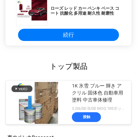
ローズ レッド カー ペンキ ベース コ
ート 抗酸化 多用途 耐久性 耐磨性
続行
トップ製品
1K 氷雪 ブルー 輝き ア
クリル 固体色 自動車用
塗料 中古車体修理
3.26USD-5USD MOQ:100ボックス
接触