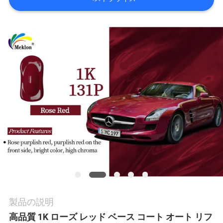
内
品
質
管
理
お
問
い
製品の説明
合
高品質 1K ローズ レッド ベース コート オート リフ