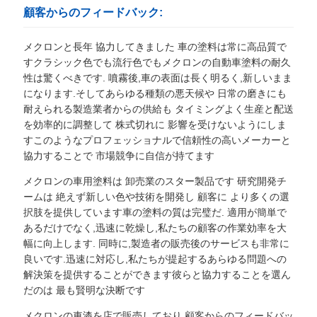
顧客からのフィードバック:
メクロンと長年 協力してきました 車の塗料は常に高品質で
すクラシック色でも流行色でもメクロンの自動車塗料の耐久
性は驚くべきです. 噴霧後,車の表面は長く明るく,新しいまま
になります.そしてあらゆる種類の悪天候や 日常の磨きにも
耐えられる製造業者からの供給も タイミングよく生産と配送
を効率的に調整して 株式切れに 影響を受けないようにしま
すこのようなプロフェッショナルで信頼性の高いメーカーと
協力することで 市場競争に自信が持てます
メクロンの車用塗料は 卸売業のスター製品です 研究開発チ
ームは 絶えず新しい色や技術を開発し 顧客に より多くの選
択肢を提供しています車の塗料の質は完璧だ. 適用が簡単で
あるだけでなく,迅速に乾燥し,私たちの顧客の作業効率を大
幅に向上します. 同時に,製造者の販売後のサービスも非常に
良いです.迅速に対応し,私たちが提起するあらゆる問題への
解決策を提供することができます彼らと協力することを選ん
だのは 最も賢明な決断です
メクロンの車漆を店で販売しており,顧客からのフィードバッ