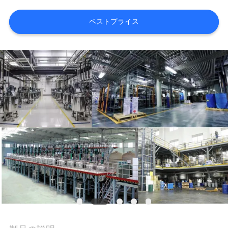
内
ベストプライス
品
質
管
理
お
問
い
合