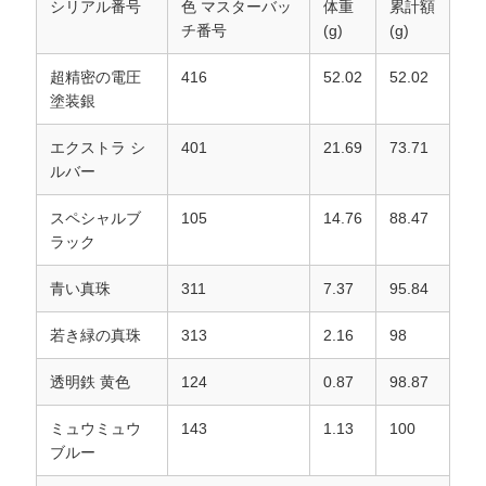
シリアル番号
色 マスターバッ
体重
累計額
チ番号
(g)
(g)
頼
超精密の電圧
416
52.02
52.02
塗装銀
地
エクストラ シ
401
21.69
73.71
図
ルバー
スペシャルブ
105
14.76
88.47
ラック
プ
青い真珠
311
7.37
95.84
ラ
若き緑の真珠
313
2.16
98
イ
透明鉄 黄色
124
0.87
98.87
バ
ミュウミュウ
143
1.13
100
シ
ブルー