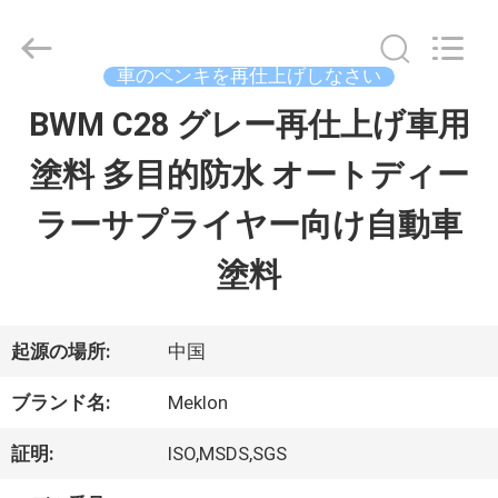
ラ
イ
ヤ
ー.
車のペンキを再仕上げしなさい
Copyright
©
BWM C28 グレー再仕上げ車用
ホ
2023
-
塗料 多目的防水 オートディー
ー
2026
Guangzhou
Meklon
ラーサプライヤー向け自動車
ム
Chemical
Technology
Co.,
塗料
Ltd..
All
製
Rights
Reserved.
品
起源の場所:
中国
ブランド名:
Meklon
ビ
証明:
ISO,MSDS,SGS
デ