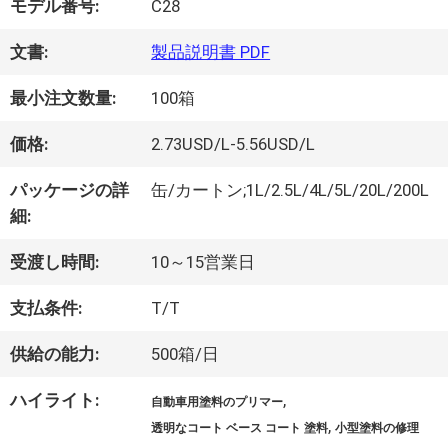
モデル番号:
C28
オ
文書:
製品説明書 PDF
最小注文数量:
100箱
企
価格:
2.73USD/L-5.56USD/L
業
パッケージの詳
缶/カートン;1L/2.5L/4L/5L/20L/200L
情
細:
報
受渡し時間:
10～15営業日
支払条件:
T/T
会
供給の能力:
500箱/日
社
ハイライト:
,
自動車用塗料のプリマー
案
,
透明なコート ベース コート 塗料
小型塗料の修理