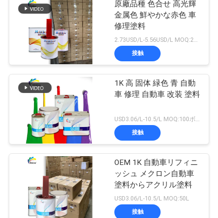
原廠品種 色合せ 高光輝
金属色 鮮やかな赤色 車
修理塗料
2.73USD/L-5.56USD/L MOQ:200L
接触
1K 高 固体 緑色 青 自動
車 修理 自動車 改装 塗料
USD3.06/L-10.5/L MOQ:100ボックス
接触
OEM 1K 自動車リフィニ
ッシュ メクロン自動車
塗料からアクリル塗料
USD3.06/L-10.5/L MOQ:50L
接触