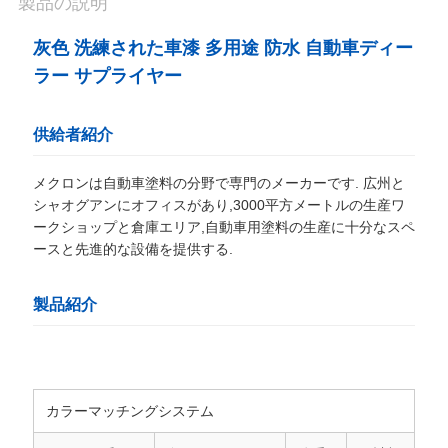
製品の説明
わ
灰色 洗練された車漆 多用途 防水 自動車ディー
せ
ラー サプライヤー
供給者紹介
ニ
ュ
メクロンは自動車塗料の分野で専門のメーカーです. 広州と
シャオグアンにオフィスがあり,3000平方メートルの生産ワ
ークショップと倉庫エリア,自動車用塗料の生産に十分なスペ
ー
ースと先進的な設備を提供する.
ス
製品紹介
見
積
カラーマッチングシステム
依