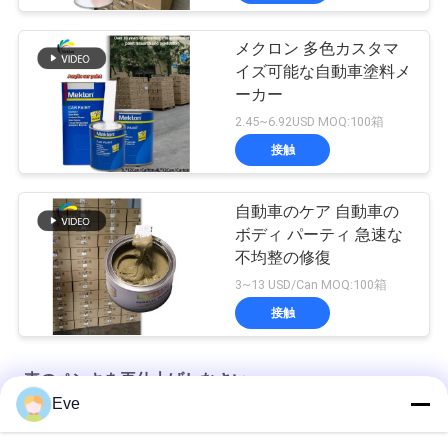
メクロン 多色カスタマ
イズ可能な自動車塗料メ
ーカー
2.45~6.92USD MOQ:100箱
接触
自動車のケア 自動車の
ボディ パーティ 急速な
不均整の修復
3~13 USD/Can MOQ:100箱
接触
車のペンキを再仕上げしなさい
Eve
工場から供給された自動車塗料の高いカバー