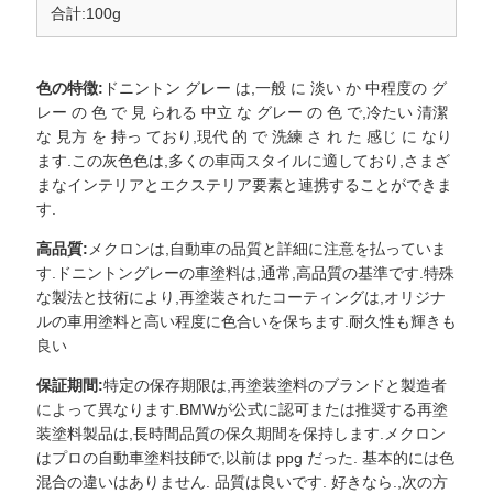
ー
合計:100g
ポ
色の特徴:
ドニントン グレー は,一般 に 淡い か 中程度の グ
リ
レー の 色 で 見 られる 中立 な グレー の 色 で,冷たい 清潔
な 見方 を 持っ ており,現代 的 で 洗練 さ れ た 感じ に なり
シ
ます.この灰色色は,多くの車両スタイルに適しており,さまざ
まなインテリアとエクステリア要素と連携することができま
ー
す.
高品質:
メクロンは,自動車の品質と詳細に注意を払っていま
す.ドニントングレーの車塗料は,通常,高品質の基準です.特殊
な製法と技術により,再塗装されたコーティングは,オリジナ
ルの車用塗料と高い程度に色合いを保ちます.耐久性も輝きも
良い
保証期間:
特定の保存期限は,再塗装塗料のブランドと製造者
によって異なります.BMWが公式に認可または推奨する再塗
装塗料製品は,長時間品質の保久期間を保持します.メクロン
はプロの自動車塗料技師で,以前は ppg だった. 基本的には色
混合の違いはありません. 品質は良いです. 好きなら.,次の方