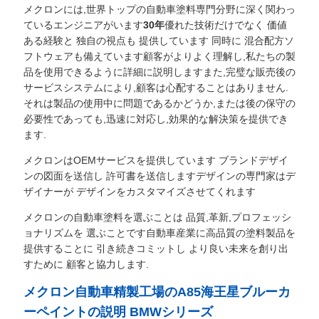
メクロンには,世界トップの自動車塗料専門分野に深く関わっ
頼
ているエンジニアがいます
30年
優れた技術だけでなく 価値
ある経験と 独自の視点も 提供しています 同時に 混合配方ソ
フトウェアも備えています顧客がよりよく理解し,私たちの製
品を使用できるように詳細に説明しますまた,完璧な販売後の
SITEMAP
サービスシステムにより,顧客は心配することはありません.
それは製品の使用中に問題であるかどうか,または後の保守の
必要性であっても,迅速に対応し,効果的な解決策を提供でき
プ
ます.
メクロンはOEMサービスを提供しています ブランドデザイ
ラ
ンの図面を送信し 許可書を送信しますデザインの専門家はデ
ザイナーが デザインをカスタマイズさせてくれます
イ
メクロンの自動車塗料を選ぶことは 品質,革新,プロフェッシ
バ
ョナリズムを 選ぶことです自動車産業に高品質の塗料製品を
提供することに 引き続きコミットし より良い未来を創り出
シ
すために 顧客と協力します.
メクロン自動車精製工場のA85海王星ブルーカ
ー
ーペイントの説明 BMWシリーズ