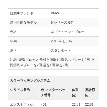
ポ
リ
自動車ブランド
BMW
適用可能なモデル
5 シリーズ GT
シ
色名
ネプチューン・ブルー
ー
年間
2018年モデル
深さ
スタンダード
注記: 製造プロセス:塗料と薄剤1:1湿気スプレーを2回 中
間湿気スプレーを2回 霧を1回 漆を2回
カラーマッチングシステム
シリアル番号
色 マスターバッ
体重
累計額
チ番号
(g)
(g)
エクストラ シル
401
22.81
22.81