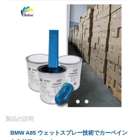
内
品
質
管
理
お
問
い
製品の説明
合
BMW A85 ウェットスプレー技術でカーペイン