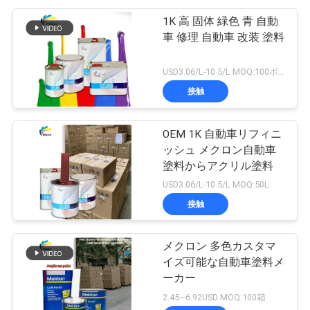
1K 高 固体 緑色 青 自動
車 修理 自動車 改装 塗料
USD3.06/L-10.5/L MOQ:100ボックス
接触
OEM 1K 自動車リフィニ
ッシュ メクロン自動車
塗料からアクリル塗料
USD3.06/L-10.5/L MOQ:50L
接触
メクロン 多色カスタマ
イズ可能な自動車塗料メ
ーカー
2.45~6.92USD MOQ:100箱