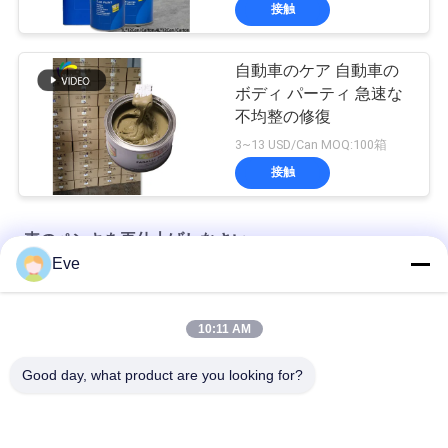
接触
自動車のケア 自動車の
ボディ パーティ 急速な
不均整の修復
3~13 USD/Can MOQ:100箱
接触
車のペンキを再仕上げしなさい
Eve
工場から供給された自動車塗料の高いカバー
10:11 AM
自動車用塗料の混ざり前 自動車用噴霧用アクリル塗料
Good day, what product are you looking for?
多機能自動車用車漆 ハバナ グレー色 無害