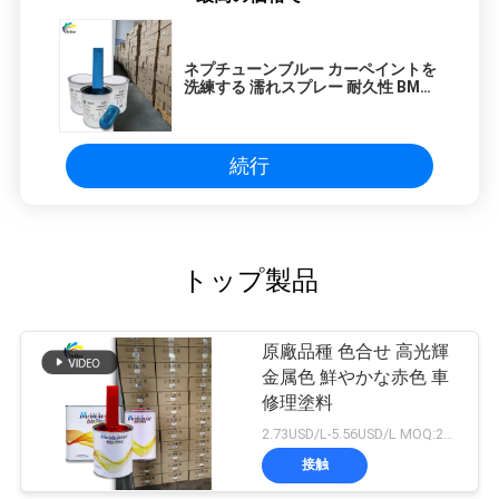
ネプチューンブルー カーペイントを
洗練する 濡れスプレー 耐久性 BMW
A85
続行
トップ製品
原廠品種 色合せ 高光輝
金属色 鮮やかな赤色 車
修理塗料
2.73USD/L-5.56USD/L MOQ:200L
接触