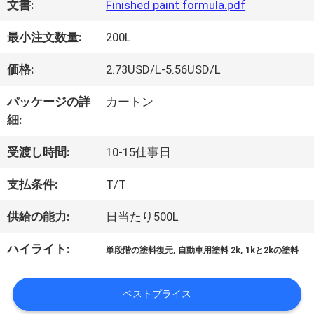
文書:
Finished paint formula.pdf
オ
最小注文数量:
200L
価格:
2.73USD/L-5.56USD/L
企
パッケージの詳
カートン
業
細:
情
受渡し時間:
10-15仕事日
報
支払条件:
T/T
供給の能力:
日当たり500L
会
ハイライト:
,
,
単段階の塗料復元
自動車用塗料 2k
1kと2kの塗料
社
案
ベストプライス