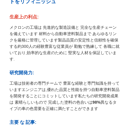
トをリフィニッシュ
わ
生産上の利点:
せ
メクロンの工場は 先進的な製造設備と 完全な生産チェーン
を備えています 材料から自動車塗料製品まで あらゆるリン
ニ
クを厳格に管理しています製品品質の安定性と信頼性を確保
する約300人の経験豊富な従業員が 勤勉で熟練して 各職に就
ュ
いており,効率的な生産のために 堅実な人材を保証していま
す.
ー
研究開発力:
ス
工場は技術者の専門チームで 豊富な経験と専門知識を持って
いますエンジニアは,優れた品質と性能を持つ自動車塗料製品
を開発することにコミットしています私たちの研究開発成果
見
は 素晴らしいもので 完成した塗料の色合いは
98%
異なるタ
イプの車の色需要を正確に満たすことができます
積
主要 な 記事:
依