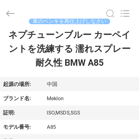
ラ
イ
ヤ
ー.
車のペンキを再仕上げしなさい
Copyright
©
ネプチューンブルー カーペイ
ホ
2023
-
ントを洗練する 濡れスプレー
ー
2026
Guangzhou
Meklon
耐久性 BMW A85
ム
Chemical
Technology
Co.,
Ltd..
All
製
起源の場所:
中国
Rights
Reserved.
品
ブランド名:
Meklon
証明:
ISO,MSDS,SGS
ビ
モデル番号:
A85
デ