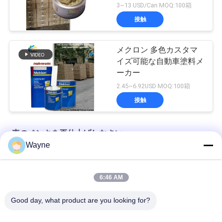
3~13 USD/Can MOQ:100箱
接触
メクロン 多色カスタマ
イズ可能な自動車塗料メ
ーカー
2.45~6.92USD MOQ:100箱
接触
車のペンキを再仕上げしなさい
Wayne
工場から供給された自動車塗料の高いカバー
6:46 AM
自動車用塗料の混ざり前 自動車用噴霧用アクリル塗料
Good day, what product are you looking for?
多機能自動車用車漆 ハバナ グレー色 無害