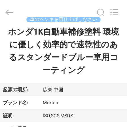
ラ
イ
ヤ
ー.
車のペンキを再仕上げしなさい
Copyright
©
ホンダ1K自動車補修塗料 環境
ホ
2023
-
に優しく効率的で速乾性のあ
ー
2026
Guangzhou
Meklon
るスタンダードブルー車用コ
ム
Chemical
Technology
Co.,
ーティング
Ltd..
All
製
Rights
Reserved.
品
起源の場所:
広東 中国
ブランド名:
Meklon
ビ
証明:
ISO,SGS,MSDS
デ