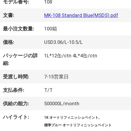
モデル番号:
108
オ
文書:
MK-108 Standard Blue(MSDS).pdf
最小注文数量:
100箱
企
価格:
USD3.06/L-10.5/L
業
パッケージの詳
1L*12缶/ctn 4L*4缶/ctn
情
細:
報
受渡し時間:
7-15営業日
支払条件:
T/T
会
供給の能力:
500000L/month
社
ハイライト:
,
1K オートリフィニッシュペイント
案
標準ブルー オートリフィニッシュペイント