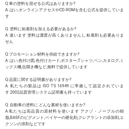
ー
Q:車の塗料を混ぜる公式はありますか?
A: はい,オンラインアクセスやCD-ROMを含む公式を提供していま
ポ
す.
リ
Q: 塗料に粘着剤を加える必要があるか?
A: 違います 塗料は濃度が高くありませんし 粘着剤も必要ありま
シ
せん
ー
Q:プロモーション材料を供給できますか?
A: はい,色付け図,色付けカード,ポスター,Tシャツ,ペン,カタログ,ミ
ックス機,缶開き機など,無料で提供しています.
Q:品質に関する証明書がありますか?
A: 私たちの製品は ISO TS 16949 に準拠して認定されていま
す.2002品質管理システム証明書も持っています
Q: 自動車の塗料に どんな素材を使いますか?
A:私たちは高品質の原材料を使います アクゾ・ノーブルの樹
脂,BASFのピグメント,ベイヤーの硬化剤,クレアラントの添加剤,エ
クソンの溶剤などです