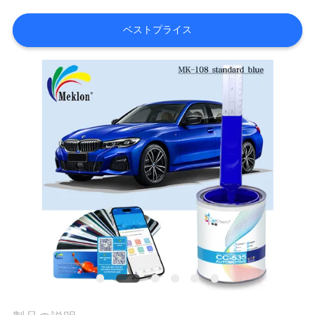
内
ベストプライス
品
質
管
理
お
問
い
合