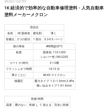
製品の説明
わ
1K 経済的で効率的な自動車修理塗料 - 人気自動車
塗料メーカーメクロン
せ
混合比
ニ
名前
2K 固体色
硬化剤
薄く
容量比
2つの部分
1 部分
0.3-0.5 パーツ
ュ
港の寿命
4時間@20°C
粘度
固体色: 110-120S
ー
シルバー色:180-220S
コート の 時代
2〜3層
ス
フラッシュオフ時間
10-15 分
厚さごとに
40-60 マイクロン
噴霧圧
重力タイプ: 1.2~1.5mm,3.4Pa
見
吸い込みタイプ:1.4-1.6mm
積
乾燥 時間
温度
塵のない
乾燥 し て 扱える
完全に乾燥
依