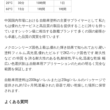
20°C
30分
10時間
1日
頼
60°C
15分
1時間
1時間
中国国内市場における 自動車塗料の主要サプライヤーとして 私た
ちは優れたサービスと高品質の製品を提供することに誇りを持っ
地
ていますシッケン級に相当する旗艦ブランドで 多くの国の顧客か
ら卓越した品質の賞賛を得ています.
図
メクロンシリーズ固色上着は,優れた輝き効果で知られており,硬い
塗料フィルム,高光度,優れたビルドで2K2パック固色です.耐久性
プ
など の 特質 を 誇る耐久性のある色,耐候性,平ら化,迅速な乾燥. 幅
広い色選択肢は,自動車用アプリケーションのための明るく完全な
ラ
範囲を保証します.
イ
自動車用塗料は200kg/バレルまたは25kg/バレルのパッケージで
提供され,約12ヶ月間,遮蔽された容器で,暗い乾燥した場所に保管
バ
されます..
シ
よくある質問