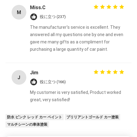
Miss.C
M
役に立つ (237)
The manufacturer's service is excellent. They
answered all my questions one by one and even
gave me many gifts as a compliment for
purchasing a large quantity of car paint.
Jim
J
役に立つ (166)
My customer is very satisfied, Product worked
great, very satisfied!
防水 ピンク レッド カー ペイント
ブリリアントゴールド カー塗装
マルチシーンの車体塗装