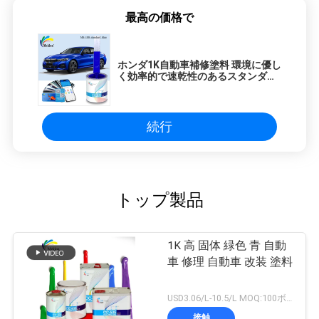
最高の価格で
ホンダ1K自動車補修塗料 環境に優し
く効率的で速乾性のあるスタンダー
ドブルー車用コーティング
続行
トップ製品
1K 高 固体 緑色 青 自動
車 修理 自動車 改装 塗料
USD3.06/L-10.5/L MOQ:100ボックス
接触