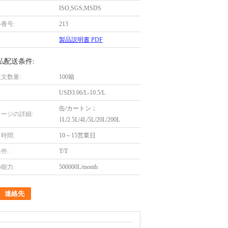
ISO,SGS,MSDS
番号:
213
製品説明書 PDF
払配送条件:
文数量:
100箱
USD3.06/L-10.5/L
缶/カートン；
ージの詳細:
1L/2.5L/4L/5L/20L/200L
時間:
10～15営業日
件:
T/T
能力:
500000L/month
連絡先