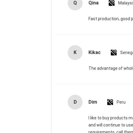
Q
Qina
Malaysi
Fast production, good 
K
Kikac
Seneg
The advantage of whole
D
Dim
Peru
I like to buy products 
and will continue to use
requirements, call them