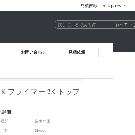
見積依頼
Japanese
お問い合わせ
見積依頼
ライマー 2K トップコート 防錆およびUV保護
 プライマー 2K トップ
の詳細:
場所:
広東 中国
ド名:
Meklon