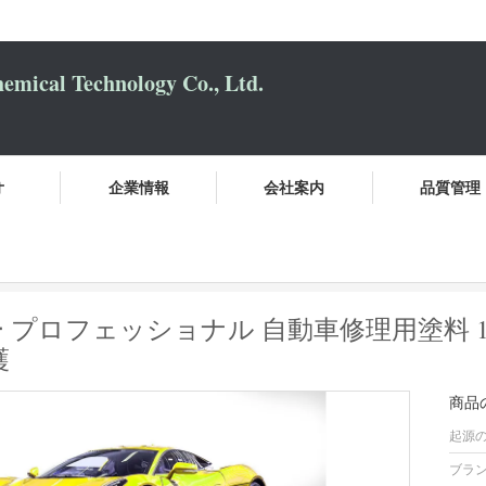
mical Technology Co., Ltd.
オ
企業情報
会社案内
品質管理
しなさい
メクロン レモンイエロー プロフェッショナル 自動車修理用塗料 1K プ
プロフェッショナル 自動車修理用塗料 1K
護
商品
起源の
ブラン