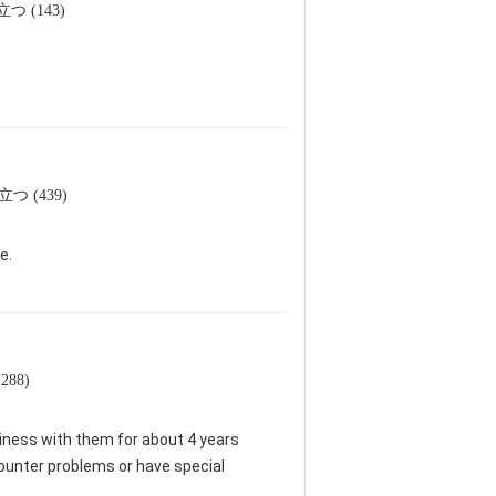
つ (143)
つ (439)
e.
88)
siness with them for about 4 years
ncounter problems or have special