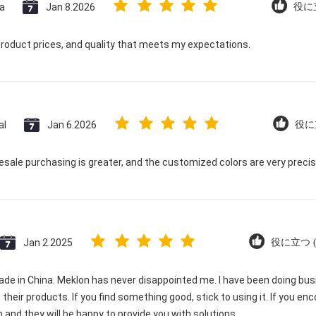
a
Jan 8.2026
役に立
product prices, and quality that meets my expectations.
al
Jan 6.2026
役に立
sale purchasing is greater, and the customized colors are very precis
Jan 2.2025
役に立つ (2
made in China. Meklon has never disappointed me. I have been doing bu
 their products. If you find something good, stick to using it. If you e
 and they will be happy to provide you with solutions.