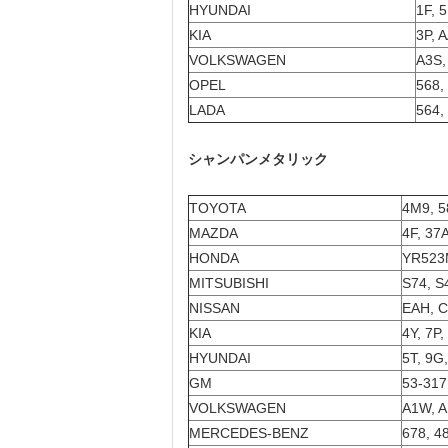
HYUNDAI
1F, 
KIA
3P, 
VOLKSWAGEN
A3S,
OPEL
568,
LADA
564,
シャンパンメタリック
TOYOTA
4M9, 5
MAZDA
4F, 37A
HONDA
YR523
MITSUBISHI
S74, S
NISSAN
EAH, C
KIA
4Y, 7P,
HYUNDAI
5T, 9G,
GM
53-317
VOLKSWAGEN
A1W, A
MERCEDES-BENZ
678, 4