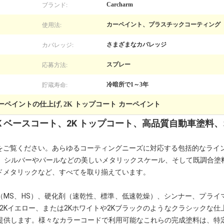
ブランド:
Carcharm
使用法:
カーペイント、プラスチックコーティング
カバレッジ:
さまざまなカバレッジ
応募方法:
スプレー
貯蔵寿命:
冷暗所で1～3年
カーペイントの仕上げ
2K トップコート カーペイント
,
1K ベースコート、2K トップコート、高品質自動車塗料
をご覧ください。あらゆるコーティングニーズに対応する包括的なライン
ら、シルバーやパールなどの美しいメタリックスケール、そして既調合塗
ドメタリック
など、すべてを取り揃えています。
（MS、HS）、硬化剤（速乾性、標準、低速乾燥）、シンナー、プライ
2Kイエロー
、または2Kホワイトや2Kブラックのようなクラシックな
提供します。様々なカラーコードで利用可能なこれらの完成塗料は、特