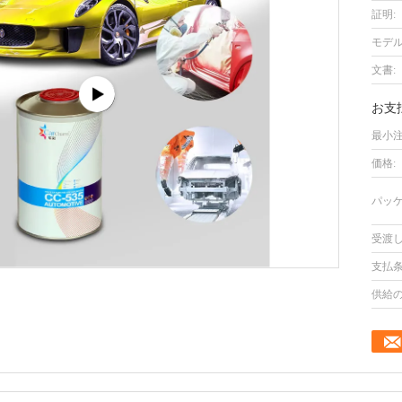
証明:
モデル
文書:
お支
最小注
価格:
パッケ
受渡し
支払条
供給の