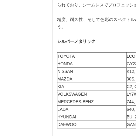
られており、シームレスでプロフェッシ
精度、耐久性、そして色彩のスペクトル
う。
シルバーメタリック
TOYOTA
1CO,
HONDA
GY2
NISSAN
K12,
MAZDA
30S,
KIA
C2, 
VOLKSWAGEN
LY7W
MERCEDES-BENZ
744,
LADA
640,
HYUNDAI
BU, 
DAEWOO
GAN,