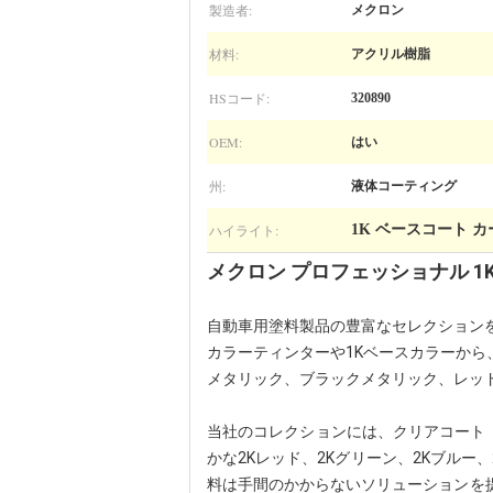
製造者:
メクロン
材料:
アクリル樹脂
HSコード:
320890
OEM:
はい
州:
液体コーティング
ハイライト:
1K ベースコート 
メクロン プロフェッショナル 
自動車用塗料製品の豊富なセレクション
カラーティンターや1Kベースカラーか
メタリック
、
ブラックメタリック
、
レッ
当社のコレクションには、クリアコート
かな
2Kレッド
、
2Kグリーン
、
2Kブルー
、
料は手間のかからないソリューションを