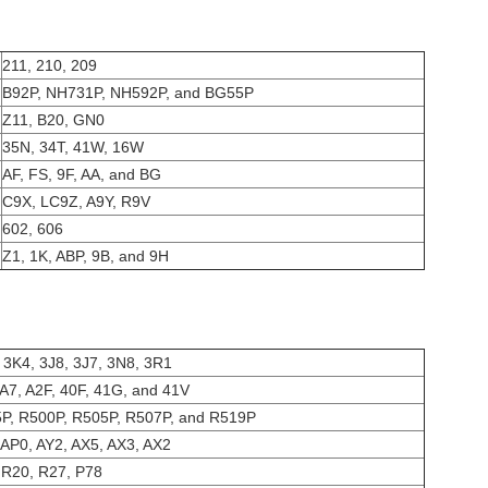
211, 210, 209
B92P, NH731P, NH592P, and BG55P
Z11, B20, GN0
35N, 34T, 41W, 16W
AF, FS, 9F, AA, and BG
C9X, LC9Z, A9Y, R9V
602, 606
Z1, 1K, ABP, 9B, and 9H
 3K4, 3J8, 3J7, 3N8, 3R1
 A7, A2F, 40F, 41G, and 41V
P, R500P, R505P, R507P, and R519P
 AP0, AY2, AX5, AX3, AX2
 R20, R27, P78