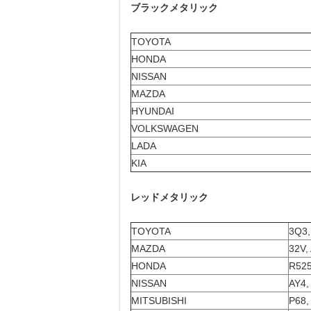
ブラックメタリック
TOYOTA
HONDA
NISSAN
MAZDA
HYUNDAI
VOLKSWAGEN
LADA
KIA
レッドメタリック
TOYOTA
3Q3,
MAZDA
32V,
HONDA
R525
NISSAN
AY4,
MITSUBISHI
P68,