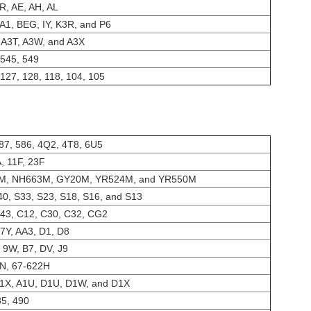
5R, AE, AH, AL
AA1, BEG, IY, K3R, and P6
 A3T, A3W, and A3X
 545, 549
 127, 128, 118, 104, 105
87, 586, 4Q2, 4T8, 6U5
, 11F, 23F
M, NH663M, GY20M, YR524M, and YR550M
40, S33, S23, S18, S16, and S13
43, C12, C30, C32, CG2
 7Y, AA3, D1, D8
 9W, B7, DV, J9
N, 67-622H
1X, A1U, D1U, D1W, and D1X
85, 490