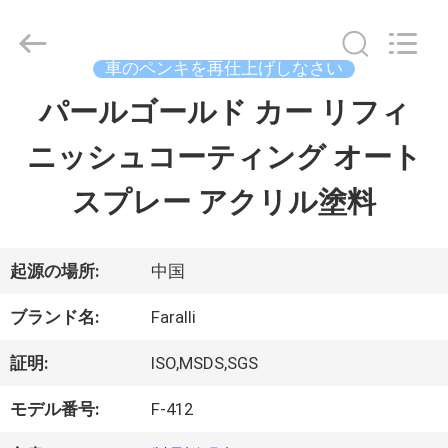
ラ
イ
ヤ
ー.
車のペンキを再仕上げしなさい
Copyright
©
パールゴールド カー リフィ
ホ
2023
-
ニッシュコーティング オート
ー
2026
Guangzhou
Meklon
スプレー アクリル塗料
ム
Chemical
Technology
Co.,
Ltd..
All
製
起源の場所:
中国
Rights
Reserved.
品
ブランド名:
Faralli
証明:
ISO,MSDS,SGS
ビ
モデル番号:
F-412
デ