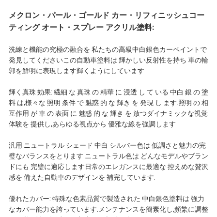
メクロン・パール・ゴールド カー・リフィニッシュコー
頼
ティング オート・スプレー アクリル塗料
:
洗練と機能の究極の融合を 私たちの高級中白銀色カーペイントで
地
発見してくださいこの自動車塗料は 輝かしい反射性を持ち 車の輪
郭を鮮明に表現します輝くようにしています
図
輝く真珠 効果: 繊細 な 真珠 の 精華 に 浸透 し て いる 中白 銀 の 塗
料 は,様々な 照明 条件 で 魅惑 的 な 輝き を 発現 し ます.照明 の 相
プ
互作用 が 車 の 表面 に 魅惑 的 な 輝き を 放つダイナミックな視覚
体験を 提供し,あらゆる視点から 優雅な線を強調します
ラ
汎用 ニュートラル シェード 中白 シルバー色は 低調さと魅力の完
イ
璧なバランスをとります ニュートラル色は どんなモデルやブラン
ドにも 完璧に適応します日常のエレガンスに最適な 控えめな贅沢
バ
感を 備えた自動車のデザインを 補完しています.
シ
優れたカバー: 特殊な色素品質で製造された 中白銀色塗料は 強力
なカバー能力を誇っています.メンテナンスを簡素化し,頻繁に調整