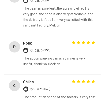
役に立つ (25)
The paint is excellent..the spraying effect is
very good..the price is also very affordable..and
the delivery is fast..I am very satisfied with this
car paint factory..Meklon
Polik
P
役に立つ (156)
The accompanying varnish thinner is very
useful, thank you Meklon
Chilen
C
役に立つ (845)
The production speed of the factory is very fast