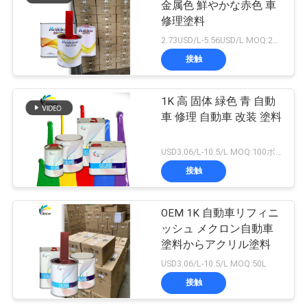
金属色 鮮やかな赤色 車
修理塗料
2.73USD/L-5.56USD/L MOQ:200L
接触
1K 高 固体 緑色 青 自動
車 修理 自動車 改装 塗料
USD3.06/L-10.5/L MOQ:100ボックス
接触
OEM 1K 自動車リフィニ
ッシュ メクロン自動車
塗料からアクリル塗料
USD3.06/L-10.5/L MOQ:50L
接触