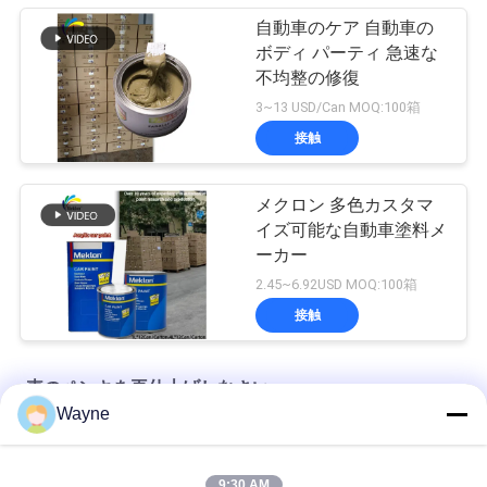
自動車のケア 自動車の
ボディ パーティ 急速な
不均整の修復
3~13 USD/Can MOQ:100箱
接触
メクロン 多色カスタマ
イズ可能な自動車塗料メ
ーカー
2.45~6.92USD MOQ:100箱
接触
車のペンキを再仕上げしなさい
Wayne
工場から供給された自動車塗料の高いカバー
9:30 AM