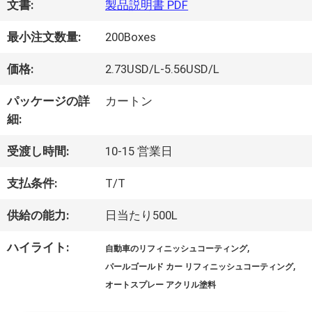
文書:
製品説明書 PDF
オ
最小注文数量:
200Boxes
価格:
2.73USD/L-5.56USD/L
企
パッケージの詳
カートン
業
細:
情
受渡し時間:
10-15 営業日
報
支払条件:
T/T
供給の能力:
日当たり500L
会
ハイライト:
,
自動車のリフィニッシュコーティング
社
,
パールゴールド カー リフィニッシュコーティング
案
オートスプレー アクリル塗料