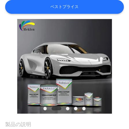
内
ベストプライス
品
質
管
理
お
問
い
合
製品の説明