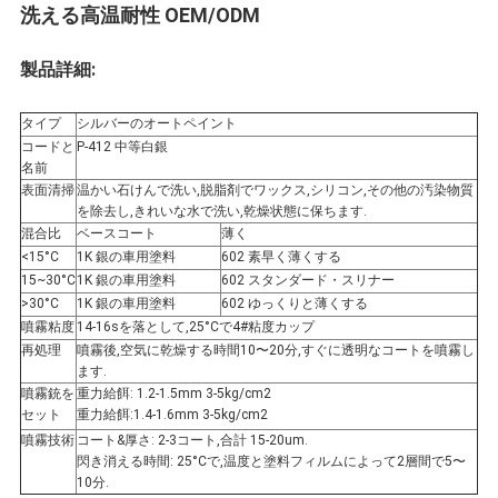
洗える高温耐性 OEM/ODM
わ
製品詳細:
せ
タイプ
シルバーのオートペイント
コードと
P-412 中等白銀
ニ
名前
表面清掃
温かい石けんで洗い,脱脂剤でワックス,シリコン,その他の汚染物質
ュ
を除去し,きれいな水で洗い,乾燥状態に保ちます.
混合比
ベースコート
薄く
ー
<15°C
1K 銀の車用塗料
602 素早く薄くする
15~30°C
1K 銀の車用塗料
602 スタンダード・スリナー
ス
>30°C
1K 銀の車用塗料
602 ゆっくりと薄くする
噴霧粘度
14-16sを落として,25°Cで4#粘度カップ
再処理
噴霧後,空気に乾燥する時間10〜20分,すぐに透明なコートを噴霧し
ます.
見
噴霧銃を
重力給餌: 1.2-1.5mm 3-5kg/cm2
セット
重力給餌:1.4-1.6mm 3-5kg/cm2
積
噴霧技術
コート&厚さ: 2-3コート,合計 15-20um.
閃き消える時間: 25°Cで,温度と塗料フィルムによって2層間で5〜
10分.
依