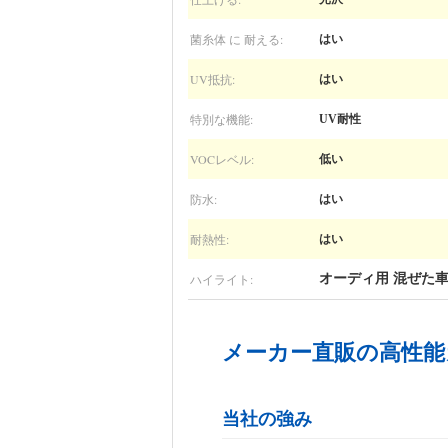
菌糸体 に 耐える:
はい
UV抵抗:
はい
特別な機能:
UV耐性
VOCレベル:
低い
防水:
はい
耐熱性:
はい
ハイライト:
オーディ用 混ぜた
メーカー直販の高性能
当社の強み