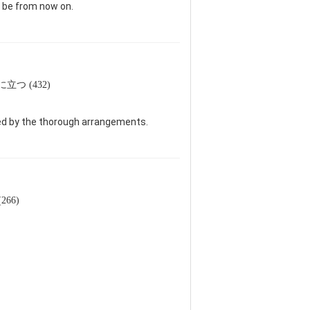
l be from now on.
に立つ (432)
sed by the thorough arrangements.
266)