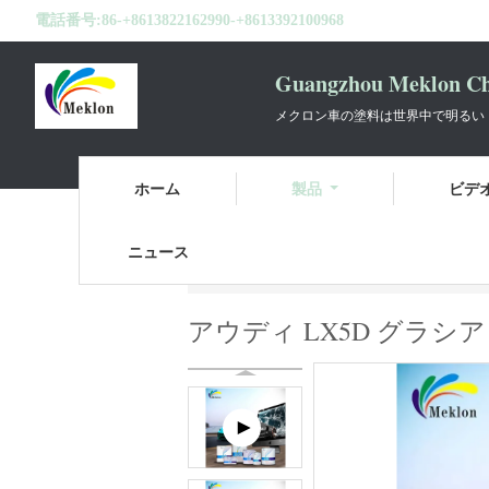
電話番号:
86-+8613822162990-+8613392100968
Guangzhou Meklon Che
メクロン車の塗料は世界中で明るい
ホーム
製品
ビデ
ニュース
ホーム
製品
準備済み 混合型 自動車
アウディ LX5D グラ