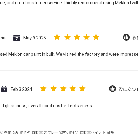
ice, and great customer service. I highly recommend using Meklon I wil
ria
May 9.2025
役
ed Meklon car paint in bulk. We visited the factory and were impres
Feb 3.2024
役に立つ (
od glossiness, overall good cost-effectiveness.
,
候 準備済み 混合型 自動車 スプレー 塗料
混ぜた自動車ペイント 耐熱