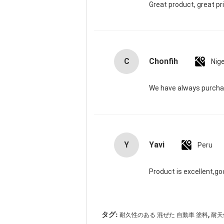
Great product, great pr
C
Chonfih
Nige
We have always purchas
Y
Yavi
Peru
Product is excellent,go
,
タグ:
耐久性のある 混ぜた 自動車 塗料
耐天