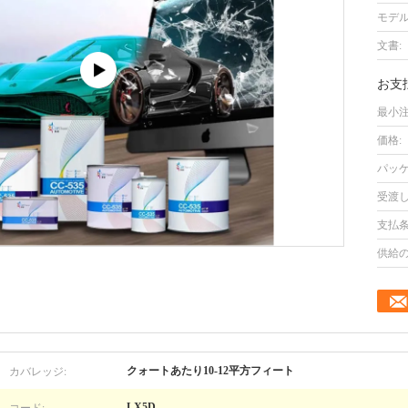
モデル
文書:
お支
最小注
価格:
パッケ
受渡し
支払条
供給の
カバレッジ:
クォートあたり10-12平方フィート
コード:
LX5D