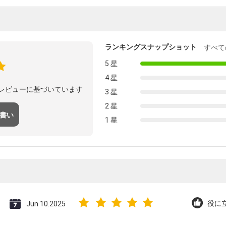
ランキングスナップショット
すべて
5 星
4 星
のレビューに基づいています
3 星
2 星
 書い
1 星
Jun 10.2025
役に立つ