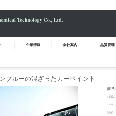
mical Technology Co., Ltd.
オ
企業情報
会社案内
品質管理
塗料
アウディ LX5D グラシアンブルーの混ざったカーペイント
シアンブルーの混ざったカーペイント
商品
起源の
ブラン
証明: