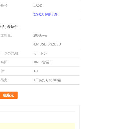
番号:
LX5D
製品説明書 PDF
払配送条件:
文数量:
200Boxes
4.64USD-6.92USD
ージの詳細:
カートン
時間:
10-15 営業日
件:
T/T
能力:
1日あたりの500箱
連絡先