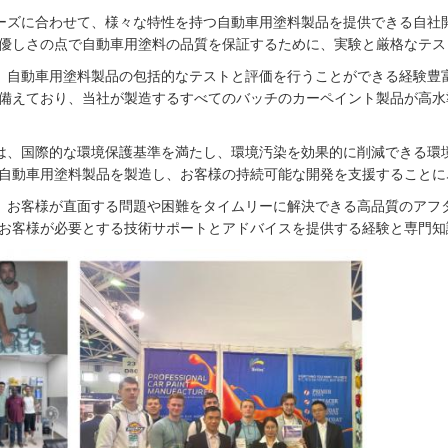
ーズに合わせて、様々な特性を持つ自動車用塗料製品を提供できる自社
優しさの点で自動車用塗料の品質を保証するために、実験と厳格なテス
、自動車用塗料製品の包括的なテストと評価を行うことができる経験豊
備えており、当社が製造するすべてのバッチのカーペイント製品が高水
は、国際的な環境保護基準を満たし、環境汚染を効果的に削減できる環
自動車用塗料製品を製造し、お客様の持続可能な開発を支援することに
、お客様が直面する問題や困難をタイムリーに解決できる高品質のアフ
お客様が必要とする技術サポートとアドバイスを提供する経験と専門知