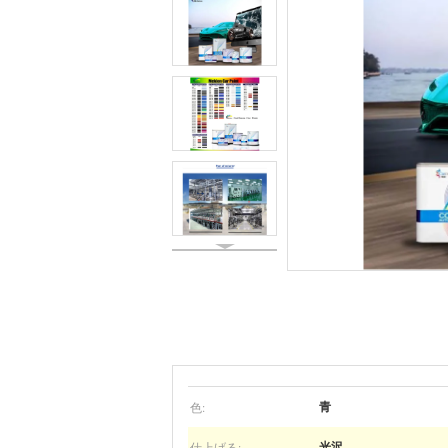
色:
青
仕上げる:
光沢