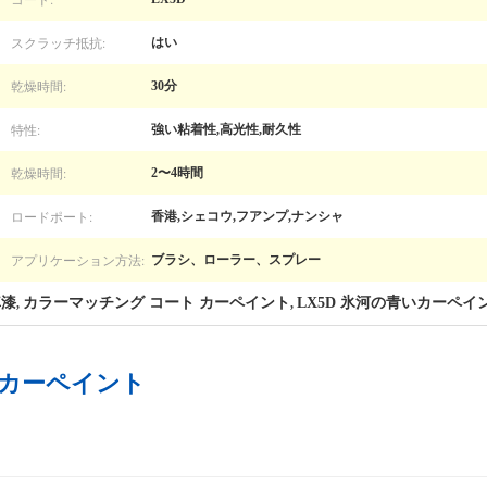
スクラッチ抵抗:
はい
乾燥時間:
30分
特性:
強い粘着性,高光性,耐久性
乾燥時間:
2〜4時間
ロードポート:
香港,シェコウ,フアンプ,ナンシャ
アプリケーション方法:
ブラシ、ローラー、スプレー
車漆
カラーマッチング コート カーペイント
LX5D 氷河の青いカーペイ
,
,
カーペイント