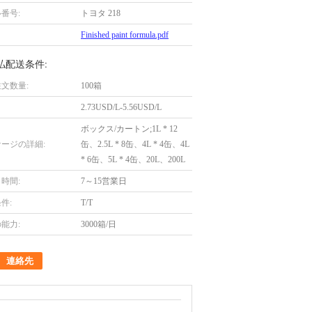
番号:
トヨタ 218
Finished paint formula.pdf
払配送条件:
文数量:
100箱
2.73USD/L-5.56USD/L
ボックス/カートン;1L * 12
ージの詳細:
缶、2.5L * 8缶、4L * 4缶、4L
* 6缶、5L * 4缶、20L、200L
時間:
7～15営業日
件:
T/T
能力:
3000箱/日
連絡先