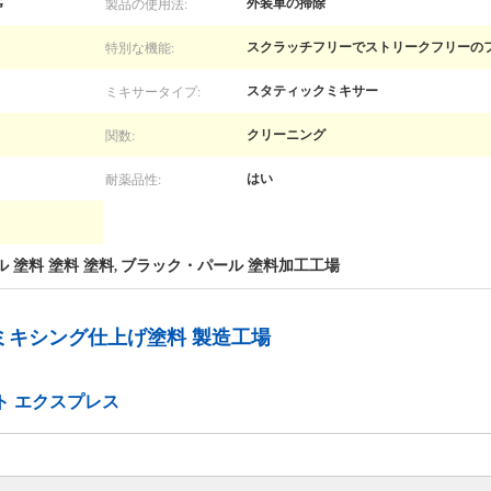
製品の使用法:
G
外装車の掃除
特別な機能:
スクラッチフリーでストリークフリーの
ミキサータイプ:
スタティックミキサー
関数:
クリーニング
耐薬品性:
はい
ル 塗料 塗料 塗料
ブラック・パール 塗料加工工場
,
 ミキシング仕上げ塗料 製造工場
ト エクスプレス