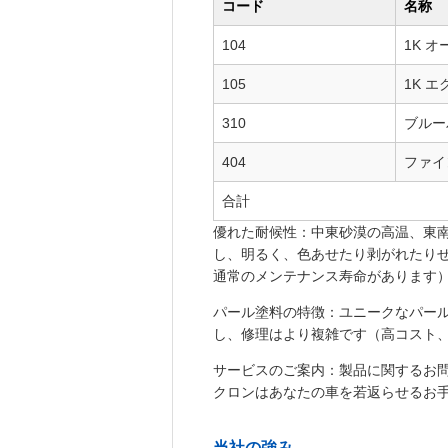
コード
名称
104
1K 
105
1K 
310
ブルー
404
ファイ
合計
優れた耐候性：中東砂漠の高温、東
し、明るく、色あせたり剥がれたりせ
通常のメンテナンス寿命があります
パール塗料の特徴：ユニークなパー
し、修理はより複雑です（高コスト
サービスのご案内：製品に関するお問い合わせは、
クロンはあなたの車を若返らせるお
当社の強み