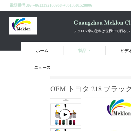
電話番号:
86-+8613392100968-+8613501528806
Guangzhou Meklon Che
メクロン車の塗料は世界中で明るい
ホーム
製品
ビデ
ニュース
ホーム
製品
車のペンキを再仕上げ
OEM トヨタ 218 ブラ