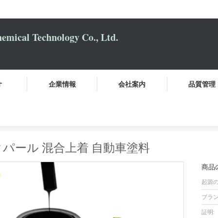
mical Technology Co., Ltd.
オ
企業情報
会社案内
品質管理
しなさい
OEM トヨタ 218 ブラックパール 混合上着 自動車塗料
ックパール 混合上着 自動車塗料
商品
起源の
ブラン
証明: