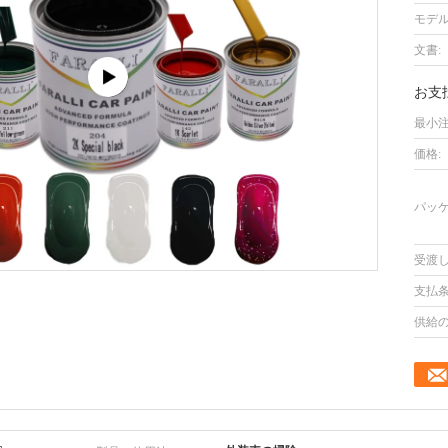
モデル
文書:
お支
最小注
価格:
パッケ
受渡し
支払条
供給の