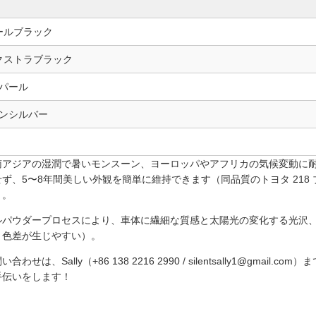
オールブラック
エクストラブラック
パール
ンシルバー
南アジアの湿潤で暑いモンスーン、ヨーロッパやアフリカの気候変動に
ず、5〜8年間美しい外観を簡単に維持できます（同品質のトヨタ 218
）。
ルパウダープロセスにより、車体に繊細な質感と太陽光の変化する光沢
、色差が生じやすい）。
Sally（+86 138 2216 2990 / silentsally1@gmail
手伝いをします！