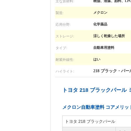
主な原材料:
樹脂、溶媒、顔料、LP
製造:
メクロン
応用分野:
化学薬品
ストレージ:
涼しく乾燥した場所
タイプ:
自動車用塗料
耐紫外線性:
はい
ハイライト:
218 ブラック・パー
トヨタ 218 ブラックパール
メクロン自動車塗料 コアメリッ
トヨタ 218 ブラックパール