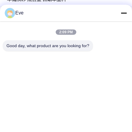
Eve
防湿 混ざった車用塗料 青空 紫外線対策 多機能
耐久性 無害 鮮やかな緑色 耐候 混ぜた自動車スプレー塗料
2:09 PM
パールホワイト 準備済み 混合型 自動車塗料 スプレー 多用途 無
Good day, what product are you looking for?
毒
人気カテゴリ
すべて
車のペンキを再仕上
車のペンキBasecoat
げしなさい
カー・ペイント トッ
自動車用ポリエステ
プコート
ルパット
カー・パール・ペイ
金属銀製車のペンキ
ント