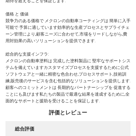
期待を超えることを保証します.
ー
価格 と 価値
ポ
競争力のある価格で メクロンの自動車コーティングは 簡単に入手
可能で 予算に適しています効率的な生産プロセスとサプライチェ
リ
ーン管理により,顧客ニーズに合わせて,市場をリードしながら,費
用対効果の高いソリューションを提供できます.
シ
総合的な支援インフラ:
ー
メクロンの自動車塗料は 完成した塗料製品に 堅牢なサポートシス
テムを備えていますカスタマイズプロセスを支援するために公式
ソフトウェアと一緒に精密な色合わせ,プロセスサポート,技術訓
練,販売後のサービスを含む包括的なソリューションを提供します.
顧客へのコミットメントは 長期的なパートナーシップを 促進する
ことにも及びます私たちの製品で最適な結果を達成するために,全
面的なサポートと援助を受けることを保証します.
評価とレビュー
総合評価