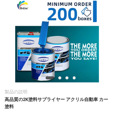
内
品
質
管
理
お
問
製品の説明
い
高品質の2K塗料サプライヤー アクリル自動車 カー
塗料
合