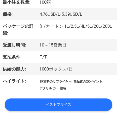
最小注文数量:
100箱
オ
価格:
4.76USD/L-5.39USD/L
パッケージの詳
缶/カートン;1L/2.5L/4L/5L/20L/200L
企
細:
業
受渡し時間:
10～15営業日
情
支払条件:
T/T
報
供給の能力:
1000ボックス/日
ハイライト:
,
,
2K塗料のサプライヤー
高品質の2Kペイント
会
アクリル カー 塗装
社
ベストプライス
案