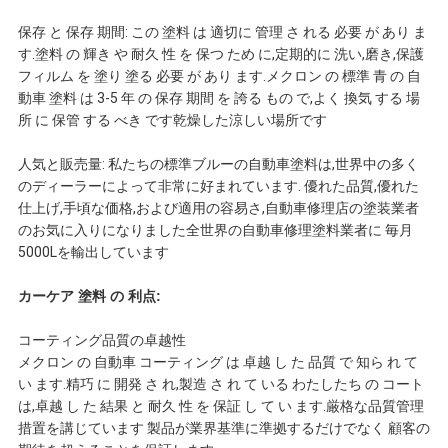
保存 と 保存 期間: この 塗料 は 適切に 管理 さ れる 必要 が あり ま
頼
す.塗料 の 輝き や 耐久 性 を 保つ ため に,定期的に 洗い,磨き,保護
フィルム を 塗り 塗る 必要 が あり ます.メクロン の 標準 青 の 自
動車 塗料 は 3-5 年 の 保存 期間 を 誇る もの で,よく 換気 する 場
地
所 に 保管 する べき です乾燥した涼しい場所です
図
人気と販売量: 私たちの標準ブルーの自動車塗料は,世界中の多く
のディーラーによって非常に好まれています. 優れた品質,優れた
仕上げ,手頃な価格,および適用の容易さ,自動車修理店の塗装業者
プ
のお気に入りになりました全世界の自動車修理塗料業者に 毎月
5000Lを輸出しています
ラ
カーケア 塗料 の 利点:
イ
コーティング品質の卓越性
メクロン の 自動車 コーティング は 卓越 し た 品質 で 知ら れ て
バ
い ます.精巧 に 開発 さ れ,製造 さ れ て いる わたしたち の コート
は,卓越 し た 結果 と 耐久 性 を 保証 し て い ます.厳格な品質管理
シ
措置を講じています 製品が業界基準に準拠するだけでなく 顧客の