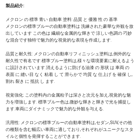
わ
製品紹介:
メクロン の 標準 青い 自動車 塗料: 品質 と 優雅 性 の 基準
せ
メクロンの標準ブルーの自動車塗料は 洗練された豪華な外観を放
出しています この色は 繊細な金属的な輝きで 涼しい色調の 巧妙
な混合です独特で魅力的な視覚的な表現を作成します.
ニ
品質と耐久性: メクロンの自動車リフィニッシュ塗料は,例外的な
ュ
耐久性で有名です.標準ブルー塗料は,様々な環境要素に耐えるよう
に設計されています.消えるように防げる油漆 の 形状 は 車両 の
ー
表面 に 縫い目 なく 粘着 し て 滑らかで 均質 な 仕上げ を 確保 し,
割れ 裂き に 抵抗 し ます.
ス
視覚強化: この塗料内の金属粒子は深さと次元を加え,視覚的な魅
力を増強します. 標準ブルー色は,微妙な輝きと輝きで光を捕捉し
見
ます.車両にダイナミックで魅力的な外観を与える.
汎用性: メクロンの標準ブルーの自動車塗料は,セダン,SUV,その他
積
の種類を含む幅広い車両に適しており,それぞれがユニークなスタ
イルと個性を発揮することができます.
依