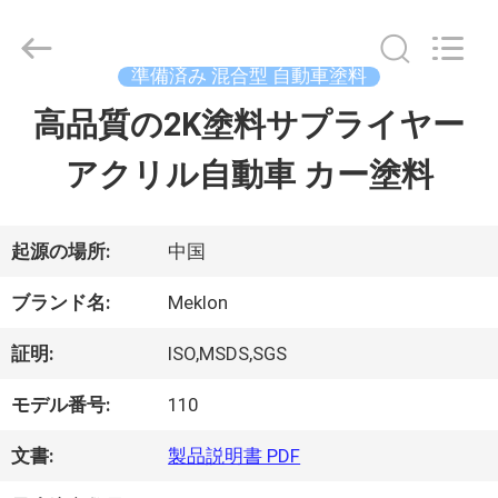
ラ
イ
ヤ
ー.
準備済み 混合型 自動車塗料
Copyright
©
高品質の2K塗料サプライヤー
ホ
2023
-
アクリル自動車 カー塗料
ー
2026
Guangzhou
Meklon
ム
Chemical
Technology
起源の場所:
中国
Co.,
Ltd..
All
製
ブランド名:
Meklon
Rights
Reserved.
品
証明:
ISO,MSDS,SGS
モデル番号:
110
ビ
文書:
製品説明書 PDF
デ