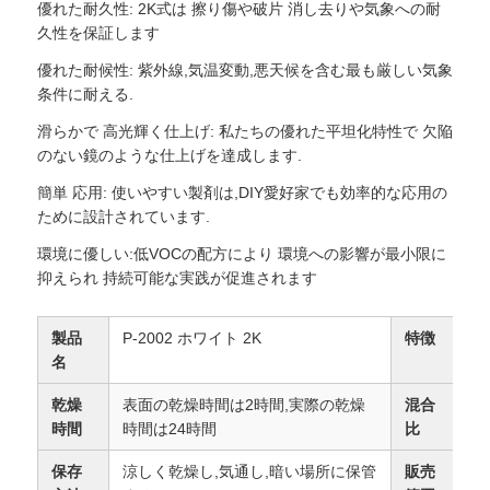
優れた耐久性: 2K式は 擦り傷や破片 消し去りや気象への耐
久性を保証します
頼
優れた耐候性: 紫外線,気温変動,悪天候を含む最も厳しい気象
条件に耐える.
地
滑らかで 高光輝く仕上げ: 私たちの優れた平坦化特性で 欠陥
のない鏡のような仕上げを達成します.
図
簡単 応用: 使いやすい製剤は,DIY愛好家でも効率的な応用の
ために設計されています.
プ
環境に優しい:低VOCの配方により 環境への影響が最小限に
抑えられ 持続可能な実践が促進されます
ラ
製品
P-2002 ホワイト 2K
特徴
耐
イ
名
焼
バ
乾燥
表面の乾燥時間は2時間,実際の乾燥
混合
塗
時間
時間は24時間
比
シ
保存
涼しく乾燥し,気通し,暗い場所に保管
販売
グ