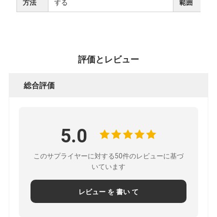
方法
する
範囲
ー
ポ
リ
評価とレビュー
シ
総合評価
ー
5.0
このサプライヤーに対する50件のレビューに基づ
いています
レビュー を 書い て