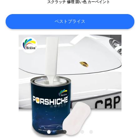
内
スクラッチ 修理 固い色 カーペイント
ベストプライス
品
質
管
理
お
問
い
合