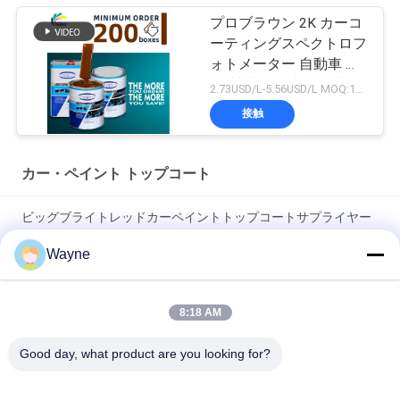
プロブラウン 2K カーコ
ーティングスペクトロフ
ォトメーター 自動車 修
理 製造 自動車 自動車 塗
2.73USD/L-5.56USD/L MOQ:100ボックス
装
接触
カー・ペイント トップコート
ビッグブライトレッドカーペイントトップコートサプライヤー
オートペイント 自動車用塗料 スプレーペイント
Wayne
無毒 耐熱 鮮やかな赤色 消去耐性 トップコート 自動車用 自動車
用
8:18 AM
高光沢な自動車塗料 トップコート 防腐 UV 防護 自動車塗料 自動
Good day, what product are you looking for?
車 塗料 完成品