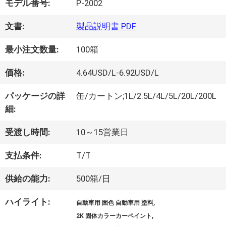
モデル番号:
P-2002
オ
文書:
製品説明書 PDF
最小注文数量:
100箱
企
価格:
4.64USD/L-6.92USD/L
業
パッケージの詳
缶/カートン;1L/2.5L/4L/5L/20L/200L
情
細:
報
受渡し時間:
10～15営業日
支払条件:
T/T
会
供給の能力:
500箱/日
社
ハイライト:
,
自動車用 固色 自動車用 塗料
案
,
2K 固体カラーカーペイント