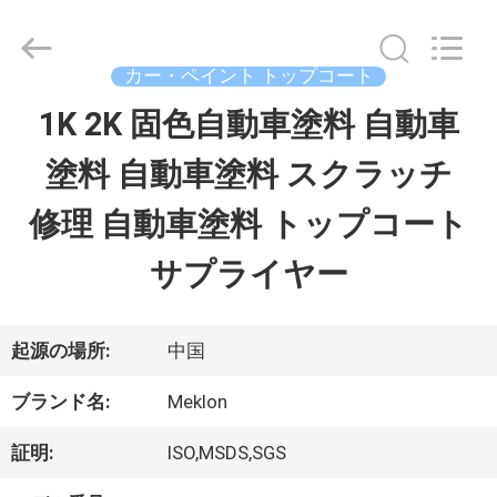
ラ
イ
ヤ
ー.
カー・ペイント トップコート
Copyright
©
1K 2K 固色自動車塗料 自動車
ホ
2023
-
塗料 自動車塗料 スクラッチ
ー
2026
Guangzhou
Meklon
修理 自動車塗料 トップコート
ム
Chemical
Technology
Co.,
サプライヤー
Ltd..
All
製
Rights
Reserved.
品
起源の場所:
中国
ブランド名:
Meklon
ビ
証明:
ISO,MSDS,SGS
デ