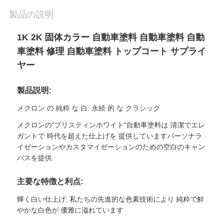
わ
製品の説明
せ
1K 2K 固体カラー 自動車塗料 自動車塗料 自動
車塗料 修理 自動車塗料 トップコート サプライ
ヤー
ニ
製品説明:
ュ
メクロン の 純粋 な 白: 永続 的 な クラシック
ー
メクロンの"プリスティンホワイト"自動車塗料は 清潔でエレ
ス
ガントで 時代を超えた仕上げを 提供していますパーソナラ
イゼーションやカスタマイゼーションのための空白のキャン
バスを提供.
見
主要な特徴と利点:
積
輝く白い仕上げ: 私たちの先進的な色素技術により 純粋で鮮
やかな白色が 優雅に溢れています
依