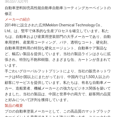
製品の説明
わ
自動車塗料卸売高性能自動車自動車コーティングカーペイントの
修正
せ
メーカーの紹介
2014年に設立された広州Meklon Chemical Technology Co.、
Ltd。は、堅牢で体系的な生産プロセスを確立しています。私た
ニ
ちは、自動車および産業用塗装部門の大手メーカーであり、自動
車用塗料、産業用コーティング、パテ、透明なコート、硬化剤、
ュ
自動車用塗料用の特別な硬化エージェント、自動車ケア製品な
ど、幅広い製品を提供しています。当社の製品ラインはさらに拡
ー
張され、特別な不飽和樹脂、さまざまな缶、カートンが含まれて
います。
手ごわいグローバルフットプリントにより、当社の販売ネットワ
ス
ークは65か国以上にまたがっており、中国内では1,500人以上の
顧客にサービスを提供しています。私たちは、有名な自動車メー
カー、造船業者、機械メーカーとの強力なビジネス関係を築いて
見
きました。当社の製品は、中国と世界中の両方で、顧客間の品質
と好みについて評判を獲得しています。
積
製品の概要
プロの自動車塗装メーカーとして、この高品質のマットブラック
依