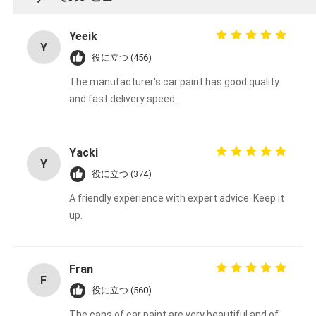
Yeeik
Y
役に立つ (456)
The manufacturer's car paint has good quality
and fast delivery speed.
Yacki
Y
役に立つ (374)
A friendly experience with expert advice. Keep it
up.
Fran
F
役に立つ (560)
The cans of car paint are very beautiful and of