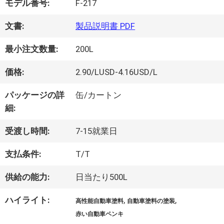
モデル番号:
F-217
オ
文書:
製品説明書 PDF
最小注文数量:
200L
企
価格:
2.90/LUSD-4.16USD/L
業
パッケージの詳
缶/カートン
情
細:
報
受渡し時間:
7-15就業日
支払条件:
T/T
会
供給の能力:
日当たり500L
社
ハイライト:
,
,
高性能自動車塗料
自動車塗料の塗装
案
赤い自動車ペンキ