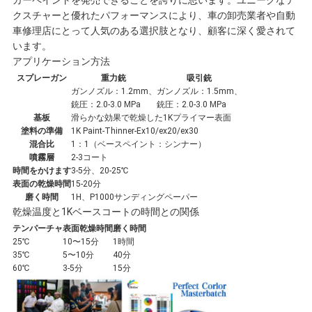
カーペイントを発売できることを誇りに思います。ユニークなテ
クスチャーと優れたパフォーマンスにより、車の卸売業者や自動
頼
車修理店にとって人気のある選択肢となり、顧客に深く愛されて
います。
アプリケーション方法
SITEMAP
スプレーガン
重力銃
吸引銃
ガンノズル：1.2mm、
ガンノズル：1.5mm、
銃圧：2.0-3.0 MPa
銃圧：2.0-3.0 MPa
基板
滑らかな効果で乾燥した1Kプライマー表面
プ
塗料の準備
1K Paint-Thinner-Ex10/ex20/ex30
混合比
1：1（ベースペイント：シンナー）
噴霧層
2-3コート
ラ
時間をかけます
3-5分、20-25℃
表面の乾燥時間
15-20分
イ
磨く時間
1H、P1000サンディングペーパー
乾燥温度と1Kベースコートの時間との関係
バ
テンパーチャ
表面乾燥時間
磨く時間
25℃
10〜15分
1時間
シ
35℃
5〜10分
40分
60℃
3-5分
15分
ー