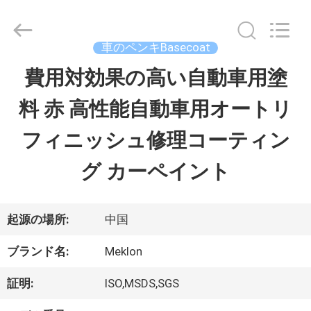
ラ
イ
ヤ
ー.
車のペンキBasecoat
Copyright
©
費用対効果の高い自動車用塗
ホ
2023
-
料 赤 高性能自動車用オートリ
ー
2026
Guangzhou
Meklon
フィニッシュ修理コーティン
ム
Chemical
Technology
Co.,
グ カーペイント
Ltd..
All
製
Rights
Reserved.
品
起源の場所:
中国
ブランド名:
Meklon
ビ
証明:
ISO,MSDS,SGS
デ