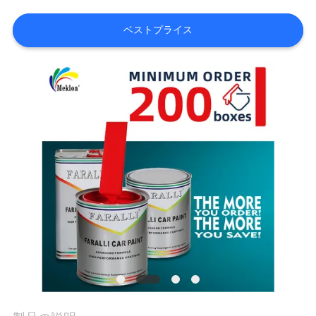
内
ベストプライス
品
質
管
理
お
問
い
合