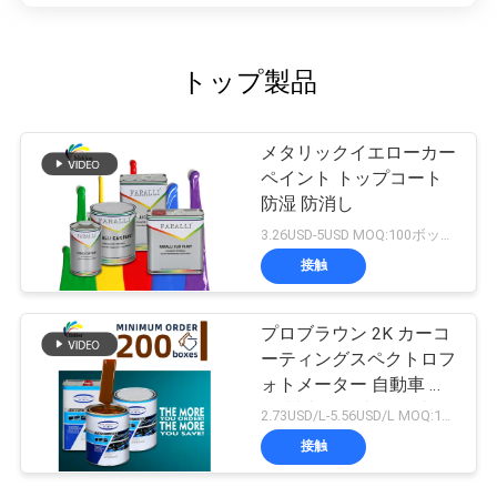
トップ製品
メタリックイエローカー
ペイント トップコート
防湿 防消し
3.26USD-5USD MOQ:100ボックス
接触
プロブラウン 2K カーコ
ーティングスペクトロフ
ォトメーター 自動車 修
理 製造 自動車 自動車 塗
2.73USD/L-5.56USD/L MOQ:100ボックス
装
接触