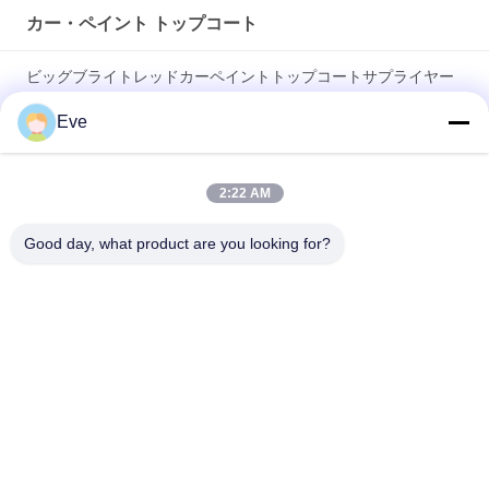
カー・ペイント トップコート
ビッグブライトレッドカーペイントトップコートサプライヤー
オートペイント 自動車用塗料 スプレーペイント
Eve
無毒 耐熱 鮮やかな赤色 消去耐性 トップコート 自動車用 自動車
用
2:22 AM
高光沢な自動車塗料 トップコート 防腐 UV 防護 自動車塗料 自動
Good day, what product are you looking for?
車 塗料 完成品
人気カテゴリ
すべて
車のペンキを再仕上
車のペンキBasecoat
げしなさい
カー・ペイント トッ
自動車用ポリエステ
プコート
ルパット