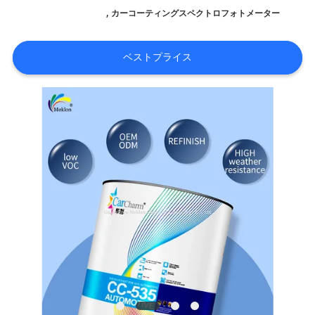
内
,
カーコーティングスペクトロフォトメーター
品
ベストプライス
質
管
理
お
問
い
合