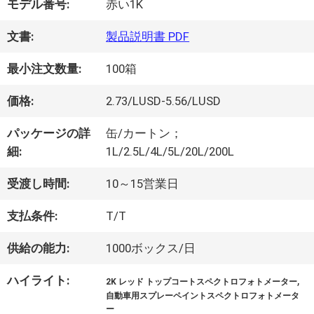
モデル番号:
赤い1K
オ
文書:
製品説明書 PDF
最小注文数量:
100箱
企
価格:
2.73/LUSD-5.56/LUSD
業
パッケージの詳
缶/カートン；
情
細:
1L/2.5L/4L/5L/20L/200L
報
受渡し時間:
10～15営業日
支払条件:
T/T
会
供給の能力:
1000ボックス/日
社
ハイライト:
,
2K レッド トップコートスペクトロフォトメーター
案
自動車用スプレーペイントスペクトロフォトメータ
ー