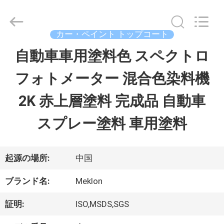
ラ
イ
ヤ
ー.
カー・ペイント トップコート
Copyright
©
自動車車用塗料色 スペクトロ
ホ
2023
-
フォトメーター 混合色染料機
ー
2026
Guangzhou
Meklon
2K 赤上層塗料 完成品 自動車
ム
Chemical
Technology
Co.,
スプレー塗料 車用塗料
Ltd..
All
製
Rights
Reserved.
品
起源の場所:
中国
ブランド名:
Meklon
ビ
証明:
ISO,MSDS,SGS
デ