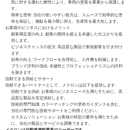
気に対する優れた耐性により、車両の塗装を要素から保護しま
す。
頼
簡単な塗布: 当社の使いやすい処方は、スムーズで効率的な塗
布を保証し、無駄を最小限に抑え、生産性を最大化します。
お客様のビジネスにおけるメリット:
地
顧客満足度の向上: 顧客の期待を超える卓越した仕上がりを提
供します。
図
ビジネスチャンスの拡大: 高品質な製品で新規顧客を引き付け
ます。
効率の向上: ワークフローを合理化し、人件費を削減します。
ブランド評判の強化: 卓越性とプロフェッショナリズムの評判
プ
を築きます。
信頼できる供給とサポート
ラ
信頼できるパートナーとして、メクロンは以下を提供します:
信頼できる供給: お客様のビジネスニーズを満たすために、高
イ
品質な製品を安定供給します。
技術的専門知識: カラーマッチングや塗布ガイダンスを含む、
バ
当社の専門的な技術サポートをご利用ください。
カスタムソリューション: お客様の特定の要件を満たすため
シ
に、当社の製品とサービスを調整できます。
メクロンは自動車塗料業界のリーダーです