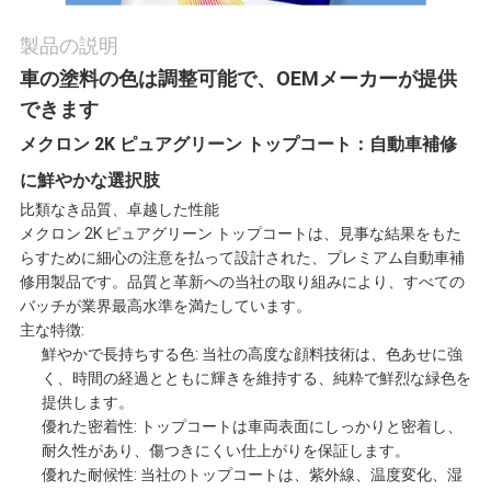
わ
製品の説明
せ
車の塗料の色は調整可能で、OEMメーカーが提供
できます
メクロン 2K ピュアグリーン トップコート：自動車補修
ニ
に鮮やかな選択肢
ュ
比類なき品質、卓越した性能
メクロン 2K ピュアグリーン トップコートは、見事な結果をもた
ー
らすために細心の注意を払って設計された、プレミアム自動車補
修用製品です。品質と革新への当社の取り組みにより、すべての
ス
バッチが業界最高水準を満たしています。
主な特徴:
鮮やかで長持ちする色: 当社の高度な顔料技術は、色あせに強
く、時間の経過とともに輝きを維持する、純粋で鮮烈な緑色を
見
提供します。
優れた密着性: トップコートは車両表面にしっかりと密着し、
積
耐久性があり、傷つきにくい仕上がりを保証します。
優れた耐候性: 当社のトップコートは、紫外線、温度変化、湿
依