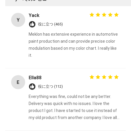
Yack
Y
役に立つ (465)
Meklon has extensive experience in automotive
paint production and can provide precise color
modulation based on my color chart. I really like
it.
Ella88
E
役に立つ (112)
Everything was fine, could not be any better.
Delivery was quick with no issues. I love the
product I got. I have started to use it instead of
my old product from another company. I love all
the color choices too. I will continue to use