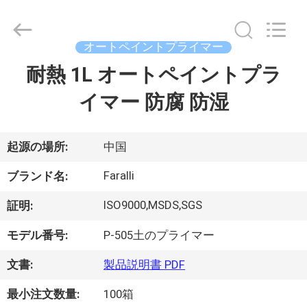
ラ
イ
ヤ
ー.
Copyright
オートペイントプライマー
©
2023
耐熱 1L オートペイントプラ
ホ
-
2026
Guangzhou
イマー 防腐 防湿
ー
Meklon
Chemical
Technology
ム
Co.,
Ltd..
All
起源の場所:
中国
Rights
Reserved.
製
Faralli
ブランド名:
品
ISO9000,MSDS,SGS
証明:
モデル番号:
P-505土のプライマー
ビ
文書:
製品説明書 PDF
デ
最小注文数量:
100箱