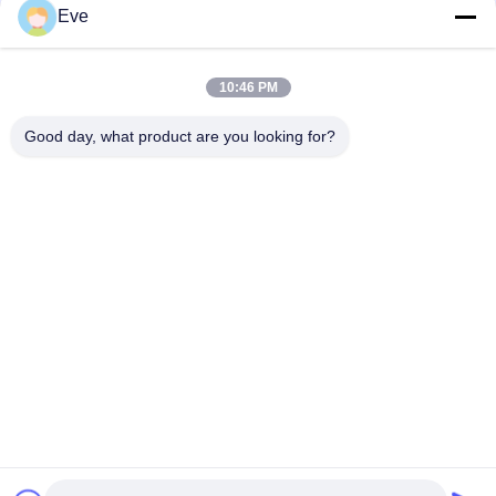
Eve
耐熱 1L オートペイントプライマー 防腐 防湿
10:46 PM
UV耐性耐久性のある車の塗料プライマー、酸化防止自動車エポ
キシスプレー塗料
Good day, what product are you looking for?
人気カテゴリ
すべて
車のペンキを再仕上
車のペンキBasecoat
げしなさい
カー・ペイント トッ
自動車用ポリエステ
プコート
ルパット
カー・パール・ペイ
金属銀製車のペンキ
ント
車の明確なコートの
準備済み 混合型 自
ニス
動車塗料