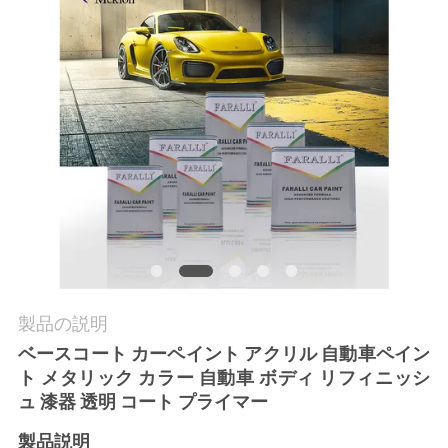
品
質
管
理
お
問
い
合
製品の説明
わ
ベースコート カーペイント アクリル 自動車ペイン
ト メタリック カラー 自動車 ボディ リフィニッシ
せ
ュ 漆器 透明 コート プライマー
製品説明