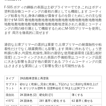
ニ
F-505 ボディの鋼板の表面は土砂プライマーででき,これはボディ
ュ
塗料混合物コーティングの最初の層としても機能します.コーティ
ング粘着を与え,身体の鋼板が腐食するのを防ぐために,その主な役
割ですM-505 敷地敷地敷地敷地敷地敷地敷地敷地敷地敷地敷地敷
ー
地敷地敷地敷地敷地敷地敷地敷地敷地塗装された表面とコーティ
ングの間の移行層として機能するためにM-505プリマーを使用し
ス
ます. 両方を徹底的に混ぜます.
適切な土壌プリマーの選択は重要で,土壌プリマーの耐腐蝕性や粘
見
着性だけでなく,噴霧費用にも影響します.簡単に作れるでしょう塗
料膜の厚さ,均質性,乾燥性,薄剤の適切な使用建築環境 (温度),相対
積
湿度) と,コーティングされた表面の予備処理は,コーティング品質
に大きな影響を及ぼす他の要因である.プライムコーティングの質
依
は,さまざまな要因によって影響を受ける可能性がある.
頼
タイプ
2K自動車塗装と再塗装
サブスト
砂がよく乾燥し,完全に乾燥し,下記のように良好な現有仕上げ:
ラット
A. オリジナル塗料 B. 旧塗料会社 C.1Kまたは2Kプライマー
地
混合比
2K 固体色 (2)
硬化剤 ((1)
薄くする
図
<15°C
2K 固体色
281 素早く硬化 する
62 素早く痩せる