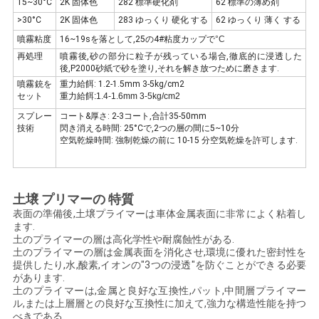
15~30°C
2K 固体色
282 標準硬化剤
62 標準の薄め剤
>30°C
2K 固体色
283 ゆっくり 硬化 する
62 ゆっくり 薄く する
プ
噴霧粘度
16~19sを落として,25の4#粘度カップで
°C
再処理
噴霧後,砂の部分に粒子が残っている場合,徹底的に浸透した
ラ
後,P2000砂紙で砂を塗り,それを解き放つために磨きます.
噴霧銃を
重力給餌: 1.2-1.5mm 3-5kg/cm2
イ
セット
重力給餌:1.4-1.6mm 3-5kg/cm2
スプレー
コート&厚さ: 2-3コート,合計35-50mm
バ
技術
閃き消える時間: 25°Cで,2つの層の間に5~10分
空気乾燥時間: 強制乾燥の前に 10-15 分空気乾燥を許可します.
シ
ー
土壌 プリマーの 特質
ポ
表面の準備後,土壌プライマーは車体金属表面に非常によく粘着し
ます.
リ
土のプライマーの層は高化学性や耐腐蝕性がある.
土のプライマーの層は金属表面を消化させ,環境に優れた密封性を
シ
提供したり,水,酸素,イオンの"3つの浸透"を防ぐことができる必要
があります.
ー
土のプライマーは,金属と良好な互換性,パット,中間層プライマー
ル,または上層層との良好な互換性に加えて,強力な構造性能を持つ
べきである.