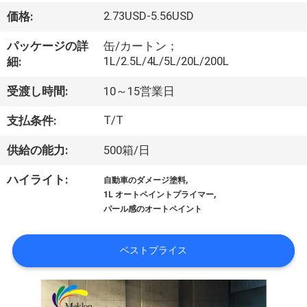
オ
2.73USD-5.56USD
価格:
企
パッケージの詳
缶/カートン；
1L/2.5L/4L/5L/20L/200L
細:
業
受渡し時間:
10～15営業日
情
T/T
支払条件:
報
供給の能力:
500箱/日
会
,
ハイライト:
自動車のダメージ塗料
,
1L オートペイントプライマー
社
パール感のオートペイント
案
ベストプライス
内